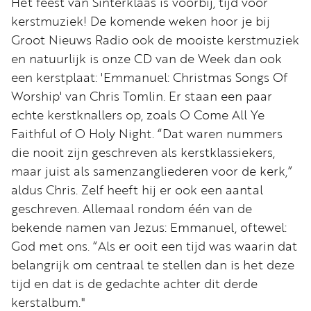
Het feest van Sinterklaas is voorbij, tijd voor
Word
kerstmuziek! De komende weken hoor je bij
nu
Groot Nieuws Radio ook de mooiste kerstmuziek
vriend
en natuurlijk is onze CD van de Week dan ook
Businessclub
een kerstplaat: 'Emmanuel: Christmas Songs Of
Adverteren
Worship' van Chris Tomlin. Er staan een paar
echte kerstknallers op, zoals O Come All Ye
Winkel
Faithful of O Holy Night. “Dat waren nummers
die nooit zijn geschreven als kerstklassiekers,
maar juist als samenzangliederen voor de kerk,”
Privacy
aldus Chris. Zelf heeft hij er ook een aantal
reglement
geschreven. Allemaal rondom één van de
Algemene
bekende namen van Jezus: Emmanuel, oftewel:
voorwaarden
God met ons. “Als er ooit een tijd was waarin dat
belangrijk om centraal te stellen dan is het deze
tijd en dat is de gedachte achter dit derde
kerstalbum."