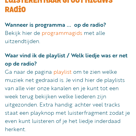
LuISTEREN NAAR GrooT NIeuws
Word
nu
RAdio
vriend
Wanneer is programma ... op de radio?
Businessclub
Bekijk hier de
programmagids
met alle
uitzendtijden.
Adverteren
Winkel
Waar vind ik de playlist / Welk liedje was er net
op de radio?
Ga naar de pagina
playlist
om te zien welke
Privacy
muziek net gedraaid is. Je vind hier de playlists
reglement
van alle vier onze kanalen en je kunt tot een
Algemene
week terug bekijken welke liederen zijn
voorwaarden
uitgezonden. Extra handig: achter veel tracks
staat een playknop met luisterfragment zodat je
even kunt luisteren of je het liedje inderdaad
herkent.