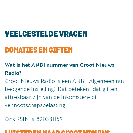
Luister
Word
nu
vriend
Programma's
VEELGESTELDE VRAGEN
Podcasts
DONATIES EN GIFTEN
Muziek
Artikelen
Wat is het ANBI nummer van Groot Nieuws
Radio?
Kanalen
Groot Nieuws Radio is een ANBI (Algemeen nut
Steun
beogende instelling). Dat betekent dat giften
onze
aftrekbaar zijn van de inkomsten- of
missie
vennootschapsbelasting.
Info
Ons RSIN is: 820381159