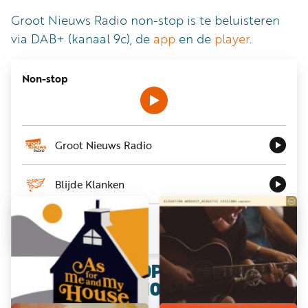
Word
Groot Nieuws Radio non-stop is te beluisteren
nu
via DAB+ (kanaal 9c), de
app
en de
player
.
vriend
Businessclub
Non-stop
Adverteren
Winkel
Groot Nieuws Radio
Privacy
Blijde Klanken
reglement
Algemene
Seven FM
voorwaarden
NET GEDRAAID OP GROOT NIEUWS
RADIO NON-STOP