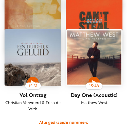
16:10
16:05
As For Me And My
Here As In Heaven
House
(Acoustic)
Keith & Kristyn Getty, Cochren
Elevation Worship
& Co.
16:00
15:56
In Goede Handen
Can't Steal My Joy
Kinga Ban
Josiah Queen & Brandon Lake
15:51
15:48
Vol Ontzag
Day One (Acoustic)
Christian Verwoerd & Erika de
Matthew West
With
Alle gedraaide nummers