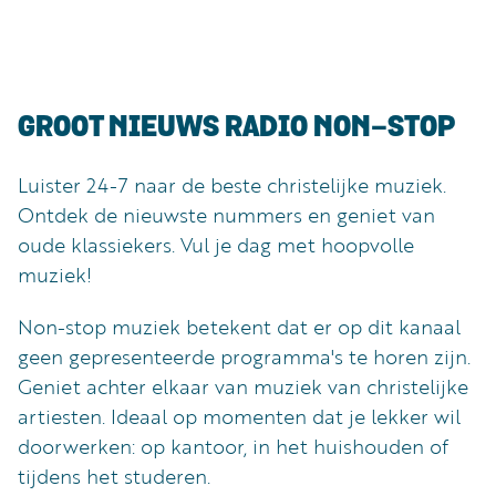
Luister
Word
nu
vriend
Programma's
GROOT NIEUWS RADIO NON-STOP
Podcasts
Luister 24-7 naar de beste christelijke muziek.
Muziek
Ontdek de nieuwste nummers en geniet van
Artikelen
oude klassiekers. Vul je dag met hoopvolle
muziek!
Kanalen
Steun
Non-stop muziek betekent dat er op dit kanaal
onze
geen gepresenteerde programma's te horen zijn.
missie
Geniet achter elkaar van muziek van christelijke
artiesten. Ideaal op momenten dat je lekker wil
Info
doorwerken: op kantoor, in het huishouden of
tijdens het studeren.