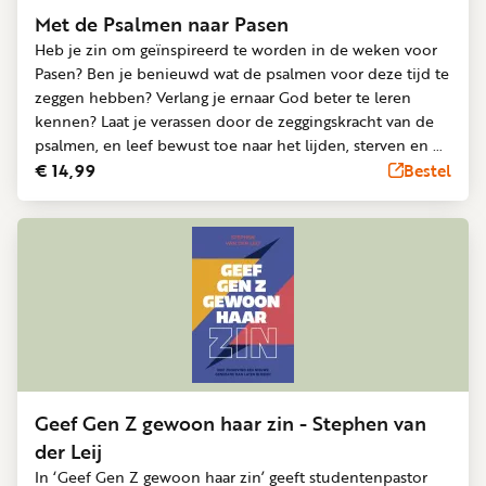
Met de Psalmen naar Pasen
Heb je zin om geïnspireerd te worden in de weken voor
Pasen? Ben je benieuwd wat de psalmen voor deze tijd te
zeggen hebben? Verlang je ernaar God beter te leren
kennen? Laat je verassen door de zeggingskracht van de
psalmen, en leef bewust toe naar het lijden, sterven en de
opstanding van Jezus! * elke dag van de veertigdagentijd
€ 14,99
Bestel
een overdenking en gebed bij de eerste veertig psalmen *
om alleen of samen te lezen, bijvoorbeeld na de maaltijd
Geef Gen Z gewoon haar zin - Stephen van
der Leij
In ‘Geef Gen Z gewoon haar zin’ geeft studentenpastor