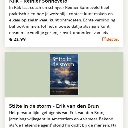
Klik - Reinier Sonneveld
In Klik laat coach en schrijver Reinier Sonneveld heel
praktisch zien hoe je wezenlijk contact kunt maken en
elkaar op zielsniveau kunt ontmoeten. Echte verbinding
behoort immers tot het mooiste dat je als mens kunt
ervaren. Je voelt je gezien, zinvol, onderdeel van iets
groters. Toch blijven veel gesprekken vluchtig, zeker in
€ 22,99
Bestel
een tijd van polarisatie en smartphones. De kern van dit
boek is een praktisch en vernieuwend model voor
menselijke verbinding: het KLIK-model. Klik is een
handboek vol herkenbare verhalen en concrete adviezen,
die je direct kunt toepassen.
Stilte in de storm - Erik van den Brun
Het persoonlijke getuigenis van Erik van den Brun,
jarenlang wijkagent in Amsterdam en Aalsmeer. Bekend
als ‘de fietsende agent’ stond hij dicht bij de mensen. Na