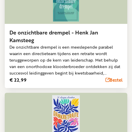
Word
nu
vriend
Businessclub
De onzichtbare drempel - Henk Jan
Adverteren
Kamsteeg
De onzichtbare drempel is een meeslepende parabel
Winkel
waarin een directieteam tijdens een retraite wordt
teruggeworpen op de kern van leiderschap. Met behulp
van een onorthodoxe kloosterbroeder ontdekken zij dat
Privacy
succesvol leidinggeven begint bij kwetsbaarheid,
verantwoordelijkheid en het lef écht te luisteren. Henk
reglement
€ 22,99
Bestel
Jan Kamsteeg - dé sterrecensent van Nederlandse
Algemene
managementboeken, met meer dan 250 recensies op zijn
voorwaarden
naam - bundelt zijn kennis en ervaring in een verhaal dat
tegelijk toegankelijk, confronterend en inspirerend is. Het
verhaal nodigt leiders uit om verder te kijken dan
spreadsheets en strategische doelen, en moedigt aan tot
reflectie, moed en verantwoordelijkheid.