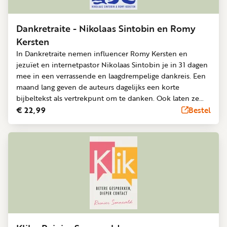
Dankretraite - Nikolaas Sintobin en Romy
Kersten
In Dankretraite nemen influencer Romy Kersten en
jezuïet en internetpastor Nikolaas Sintobin je in 31 dagen
mee in een verrassende en laagdrempelige dankreis. Een
maand lang geven de auteurs dagelijks een korte
bijbeltekst als vertrekpunt om te danken. Ook laten ze
zien hoe dankbaarheid je leven kan vernieuwen en hoe
€ 22,99
Bestel
je dit concreet kunt oefenen in het dagelijks bestaan. Met
inspiratie uit de ignatiaanse spiritualiteit leer je oog te
krijgen voor het goede, ook in kleine en onverwachte
momenten. De retraite bestaat uit zes thema’s, met
telkens een intro over wat dankbaarheid kan betekenen
voor het betreffende thema.