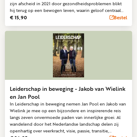
zijn afscheid in 2021 door gezondheidsproblemen blikt
hij terug op een bewogen leven, waarin geloof centraal
staat. Het verlies van zijn broer Bert door zelfdoding en
€ 15,90
Bestel
de ziekte van zijn echtgenote raakten hem diep. Toch
vond Erik rust en vrede bij God, die steeds zijn
krachtbron was. Dit boek is een hoopvol reisverslag over
geloof, verlies en veerkracht — een verhaal dat inspireert
en bemoedigt, juist in de stormen van het leven. Met
aansprekende verhalen uit de praktijk van een politieman
en vragen ter overdenking voor de lezer.
Leiderschap in beweging - Jakob van Wielink
en Jan Pool
In Leiderschap in beweging nemen Jan Pool en Jakob van
Wielink je mee op een bijzondere en inspirerende reis
langs zeven onvermoede paden van innerlijke groei. Al
wandelend door het Nederlandse landschap delen zij
openhartig over veerkracht, visie, passie, transitie,