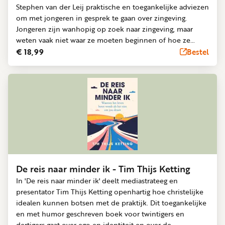
Stephen van der Leij praktische en toegankelijke adviezen
om met jongeren in gesprek te gaan over zingeving.
Jongeren zijn wanhopig op zoek naar zingeving, maar
weten vaak niet waar ze moeten beginnen of hoe ze
erover moeten praten. Vanuit zijn jarenlange ervaring als
€ 18,99
Bestel
studentenpastor helpt Van der Leij ouders en
professionals om de drempel naar betekenisvolle
gesprekken te verlagen. Hij toont aan dat deze
gesprekken veel eenvoudiger en leuker zijn dan verwacht.
De sleutel ligt niet in moeilijke vragen, maar in alledaagse,
ogenschijnlijk ‘onzinnige’ onderwerpen die juist een
diepere verbinding kunnen creëren.
De reis naar minder ik - Tim Thijs Ketting
In 'De reis naar minder ik' deelt mediastrateeg en
presentator Tim Thijs Ketting openhartig hoe christelijke
idealen kunnen botsen met de praktijk. Dit toegankelijke
en met humor geschreven boek voor twintigers en
dertigers gaat over ego en identiteit en over de