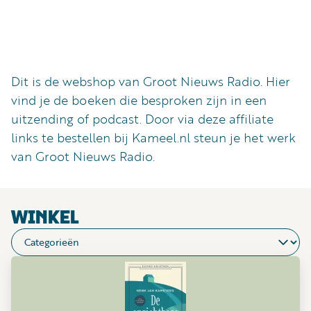
Luister
Word
nu
vriend
Programma's
Dit is de webshop van Groot Nieuws Radio. Hier
Podcasts
vind je de boeken die besproken zijn in een
uitzending of podcast. Door via deze affiliate
Muziek
links te bestellen bij Kameel.nl steun je het werk
Artikelen
van Groot Nieuws Radio.
Kanalen
Steun
WINKEL
onze
missie
Info