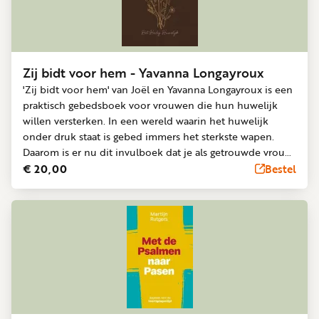
ervaringen uit de jeugd van de ouder kunnen
weerspiegelen en triggeren.
Zij bidt voor hem - Yavanna Longayroux
'Zij bidt voor hem' van Joël en Yavanna Longayroux is een
praktisch gebedsboek voor vrouwen die hun huwelijk
willen versterken. In een wereld waarin het huwelijk
onder druk staat is gebed immers het sterkste wapen.
Daarom is er nu dit invulboek dat je als getrouwde vrouw
helpt om iedere dag te bidden voor je man. De diverse
€ 20,00
Bestel
thema’s dagen uit tot gebed en roepen op tot reflectie.
Het gebedsdagboek, dat 31 verschillende thema’s bevat,
kun je maand na maand, jaar na jaar gebruiken om zo een
opbouwend gebedsleven vorm te geven. Kortom, een
gebedsdagboek voor iedere getrouwde vrouw die haar
relatie met haar man en met haar Schepper wil verdiepen.