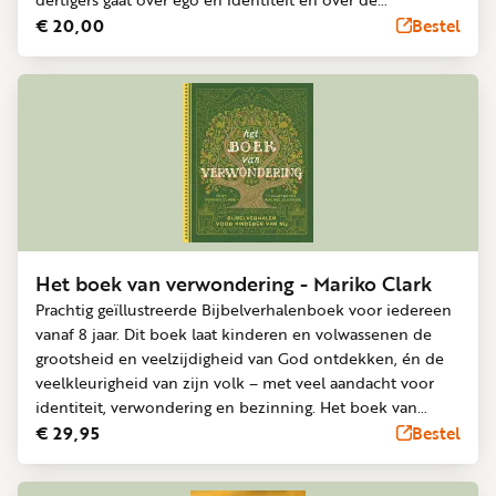
confrontatie met de geest van 'ikke, ikke, ikke' en 'altijd
€ 20,00
Bestel
maar meer'. Maar ook over dat je pas echt van betekenis
kunt zijn voor de wereld om je heen als je eerst eerlijk
naar jezelf durft te kijken. 'De reis naar minder ik' staat vol
persoonlijke verhalen die herkenning oproepen en
reflecteren op de tegenstrijdigheid die je als christen kan
ervaren. Een boek dat op een luchtige manier probeert
ons te scherpen en inspireren.
Het boek van verwondering - Mariko Clark
Prachtig geïllustreerde Bijbelverhalenboek voor iedereen
vanaf 8 jaar. Dit boek laat kinderen en volwassenen de
grootsheid en veelzijdigheid van God ontdekken, én de
veelkleurigheid van zijn volk – met veel aandacht voor
identiteit, verwondering en bezinning. Het boek van
verwondering is geschreven voor gezinnen en
€ 29,95
Bestel
leerkrachten die op zoek zijn naar een kinderbijbel die
een brede, verwonderende blik op God biedt. De