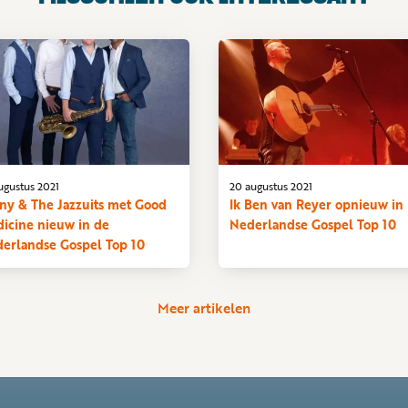
ugustus 2021
20 augustus 2021
ny & The Jazzuits met Good
Ik Ben van Reyer opnieuw in
icine nieuw in de
Nederlandse Gospel Top 10
erlandse Gospel Top 10
Meer artikelen