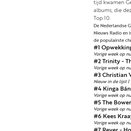
tijd kwamen Ge
albums, die d
Top 10.
De Nederlandse G
Nieuws Radio en is
de populairste ch
#1 Opwekking
Vorige week op n
#2 Trinity - 
Vorige week op n
#3 Christian 
Nieuw in de lijst |
#4 Kinga Bán 
Vorige week op n
#5 The Bower
Vorige week op n
#6 Kees Kraa
Vorige week op n
#7 Reyer - Ho