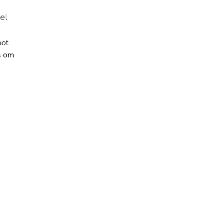
el
oot
is om