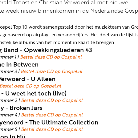
rald Troost en Christian Verwoerd al met nieuwe
eze week nieuw binnenkomen in de Nederlandse Gosp
ospel Top 10 wordt samengesteld door het muziekteam van Gr
 gebaseerd op airplay- en verkoopcijfers. Het doel van de lijst 
ristelijke albums van het moment in kaart te brengen.
 Band - Opwekkingsliederen 43
ummer 1 |
Bestel deze CD op Gospel.nl
The In Between
ummer 3 |
Bestel deze CD op Gospel.nl
Verwoerd - U Alleen
Bestel deze CD op Gospel.nl
- U weet het toch (live)
ummer 2 |
Bestel deze CD op Gospel.nl
y - Broken Jars
ummer 4 |
Bestel deze CD op Gospel.nl
yenoord - The Ultimate Collection
ummer 5 |
Bestel deze CD op Gospel.nl
op In Mij