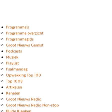
Luister
Word
nu
vriend
Programma's
Programma's
Podcasts
Programma overzicht
Programmagids
Muziek
Groot Nieuws Gemist
Podcasts
Artikelen
Muziek
Kanalen
Playlist
Psalmendag
Steun
Opwekking Top 100
onze
Top 1008
missie
Artikelen
Kanalen
Info
Groot Nieuws Radio
Groot Nieuws Radio Non-stop
Blijde Klanken