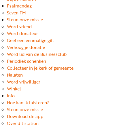
Word
Psalmendag
nu
Seven FM
vriend
Steun onze missie
Word vriend
Businessclub
Word donateur
Adverteren
Geef een eenmalige gift
Verhoog je donatie
Winkel
Word lid van de Businessclub
Periodiek schenken
Collecteer in je kerk of gemeente
Privacy
Nalaten
reglement
Word vrijwilliger
Algemene
Winkel
Info
voorwaarden
Hoe kan ik luisteren?
Steun onze missie
Download de app
Over dit station