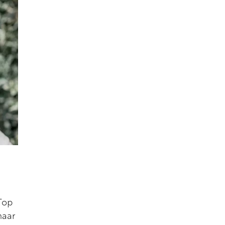
Top
naar