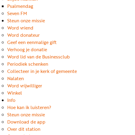
Word
Psalmendag
nu
Seven FM
vriend
Steun onze missie
Word vriend
Businessclub
Word donateur
Adverteren
Geef een eenmalige gift
Verhoog je donatie
Winkel
Word lid van de Businessclub
Periodiek schenken
Collecteer in je kerk of gemeente
Privacy
Nalaten
reglement
Word vrijwilliger
Algemene
Winkel
Info
voorwaarden
Hoe kan ik luisteren?
Steun onze missie
Download de app
Over dit station