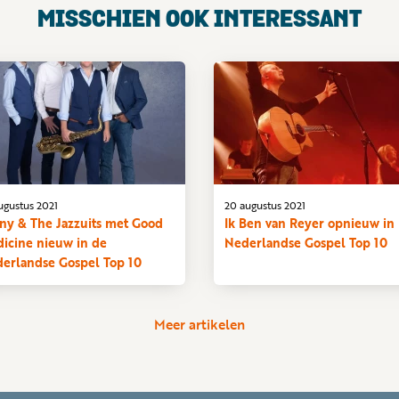
MISSCHIEN OOK INTERESSANT
ugustus 2021
20 augustus 2021
ny & The Jazzuits met Good
Ik Ben van Reyer opnieuw in
icine nieuw in de
Nederlandse Gospel Top 10
erlandse Gospel Top 10
Meer artikelen