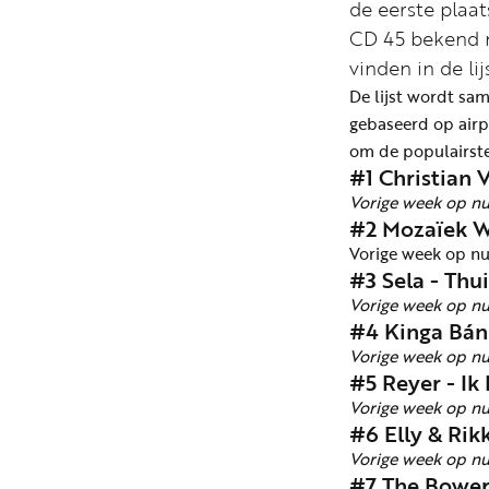
de eerste plaa
CD 45 bekend m
vinden in de li
De lijst wordt sa
gebaseerd op airp
om de populairste
#1 Christian 
Vorige week op n
#2 Mozaïek W
Vorige week op n
#3 Sela - Thui
Vorige week op n
#4 Kinga Bán
Vorige week op n
#5 Reyer - Ik
Vorige week op n
#6 Elly & Ri
Vorige week op n
#7 The Bower