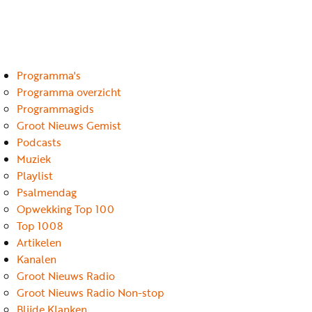
Luister
Word
nu
vriend
Programma's
Programma's
Podcasts
Programma overzicht
Programmagids
Muziek
Groot Nieuws Gemist
Podcasts
Artikelen
Muziek
Kanalen
Playlist
Psalmendag
Steun
Opwekking Top 100
onze
Top 1008
missie
Artikelen
Kanalen
Info
Groot Nieuws Radio
Groot Nieuws Radio Non-stop
Blijde Klanken