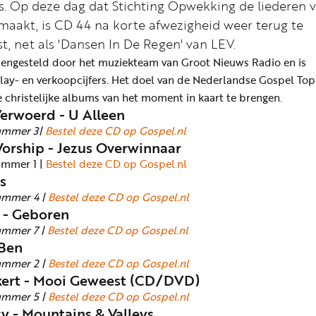
ts. Op deze dag dat Stichting Opwekking de liederen 
aakt, is CD 44 na korte afwezigheid weer terug te
jst, net als 'Dansen In De Regen' van LEV.
mengesteld door het muziekteam van Groot Nieuws Radio en is
lay- en verkoopcijfers. Het doel van de Nederlandse Gospel Top 
 christelijke albums van het moment in kaart te brengen.
Verwoerd - U Alleen
ummer 3|
Bestel deze CD op Gospel.nl
orship - Jezus Overwinnaar
ummer 1 |
Bestel deze CD op Gospel.nl
s
ummer 4 |
Bestel deze CD op Gospel.nl
 - Geboren
ummer 7 |
Bestel deze CD op Gospel.nl
 Ben
ummer 2 |
Bestel deze CD op Gospel.nl
kkert - Mooi Geweest (CD/DVD)
ummer 5 |
Bestel deze CD op Gospel.nl
y - Mountains & Valleys