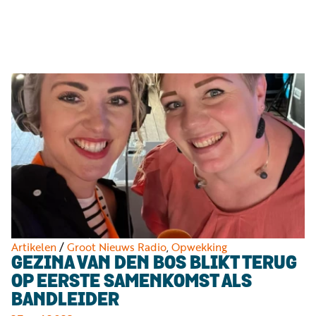
Luister
Word
nu
vriend
Programma's
Podcasts
Muziek
Artikelen
Kanalen
Steun
onze
missie
Artikelen
/
Groot Nieuws Radio
,
Opwekking
GEZINA VAN DEN BOS BLIKT TERUG
Info
OP EERSTE SAMENKOMST ALS
BANDLEIDER