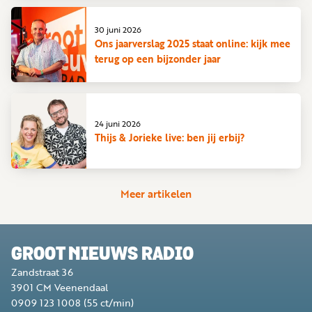
30 juni 2026
Ons jaarverslag 2025 staat online: kijk mee
terug op een bijzonder jaar
24 juni 2026
Thijs & Jorieke live: ben jij erbij?
Meer artikelen
GROOT NIEUWS RADIO
Zandstraat 36
3901 CM
Veenendaal
0909 123 1008
(55 ct/min)