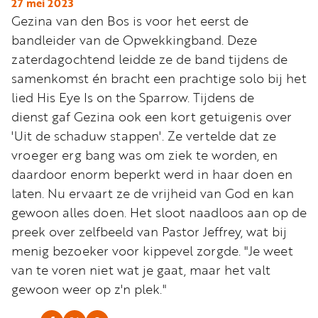
Word
27 mei 2023
Gezina van den Bos is voor het eerst de
nu
bandleider van de Opwekkingband. Deze
vriend
zaterdagochtend leidde ze de band tijdens de
Businessclub
samenkomst én bracht een prachtige solo bij het
Adverteren
lied His Eye Is on the Sparrow. Tijdens de
dienst gaf Gezina ook een kort getuigenis over
Winkel
'Uit de schaduw stappen'. Ze vertelde dat ze
vroeger erg bang was om ziek te worden, en
daardoor enorm beperkt werd in haar doen en
Privacy
laten. Nu ervaart ze de vrijheid van God en kan
reglement
gewoon alles doen. Het sloot naadloos aan op de
Algemene
preek over zelfbeeld van Pastor Jeffrey, wat bij
voorwaarden
menig bezoeker voor kippevel zorgde. "Je weet
van te voren niet wat je gaat, maar het valt
gewoon weer op z'n plek."