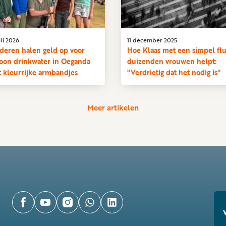
uli 2026
11 december 2025
deren halen geld op voor
Hoe Klaas met een simpel flu
oon drinkwater in Oeganda
duizenden vrouwen helpt:
 kleurrijke armbandjes
"Verdrietig dat het nodig is"
Meer artikelen