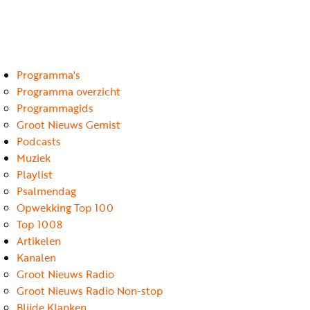
Luister
Word
nu
vriend
Programma's
Programma's
Podcasts
Programma overzicht
Programmagids
Muziek
Groot Nieuws Gemist
Podcasts
Artikelen
Muziek
Kanalen
Playlist
Psalmendag
Steun
Opwekking Top 100
onze
Top 1008
missie
Artikelen
Kanalen
Info
Groot Nieuws Radio
Groot Nieuws Radio Non-stop
Blijde Klanken