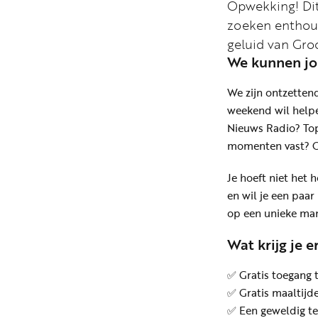
Opwekking! Dit 
zoeken enthous
geluid van Gro
We kunnen jo
We zijn ontzettend
weekend wil helpe
Nieuws Radio? Top
momenten vast? Ook
Je hoeft niet het 
en wil je een paa
op een unieke man
Wat krijg je e
✅ Gratis toegang t
✅ Gratis maaltijd
✅ Een geweldig te