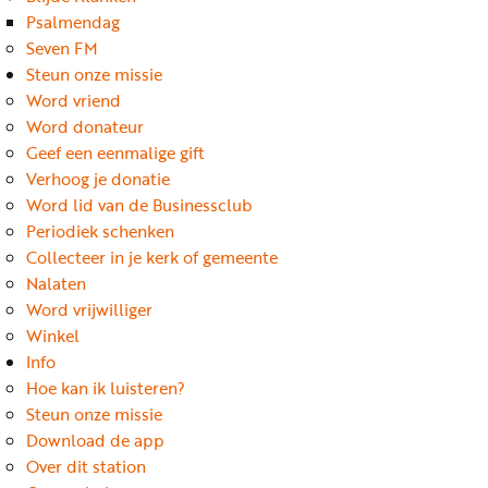
Word
Psalmendag
nu
Seven FM
vriend
Steun onze missie
Word vriend
Businessclub
Word donateur
Adverteren
Geef een eenmalige gift
Verhoog je donatie
Winkel
Word lid van de Businessclub
Periodiek schenken
Collecteer in je kerk of gemeente
Privacy
Nalaten
reglement
Word vrijwilliger
Algemene
Winkel
Info
voorwaarden
Hoe kan ik luisteren?
Steun onze missie
Download de app
Over dit station