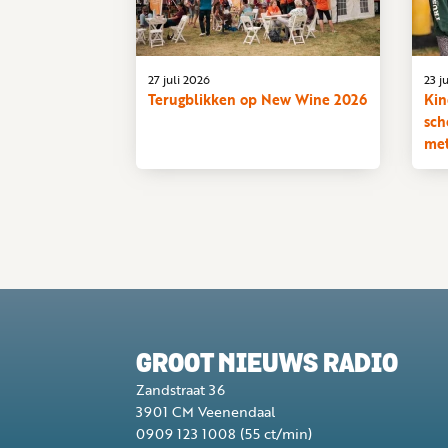
27 juli 2026
23 j
Terugblikken op New Wine 2026
Kin
sch
met
GROOT NIEUWS RADIO
Zandstraat 36
3901 CM
Veenendaal
0909 123 1008
(55 ct/min)