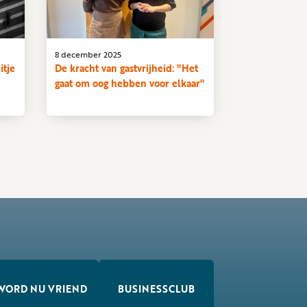
8 december 2025
itje
De kracht van gastvrijheid: "Het
gaat om oog hebben voor elkaar"
WORD NU VRIEND
BUSINESSCLUB