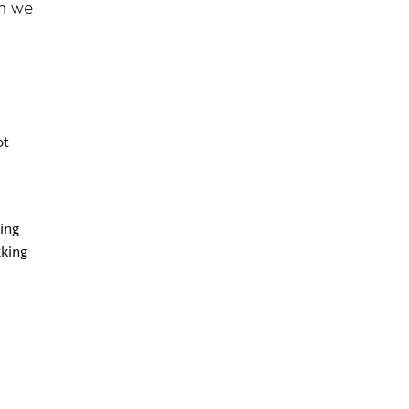
en we
ot
ing
kking