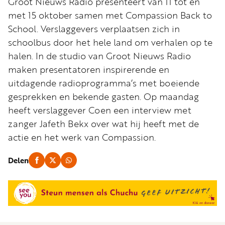
Groot Nieuws Radio presenteert van 11 tot en
Word
met 15 oktober samen met Compassion Back to
nu
School. Verslaggevers verplaatsen zich in
vriend
schoolbus door het hele land om verhalen op te
Businessclub
halen. In de studio van Groot Nieuws Radio
Adverteren
maken presentatoren inspirerende en
uitdagende radioprogramma’s met boeiende
Winkel
gesprekken en bekende gasten. Op maandag
heeft verslaggever Coen een interview met
zanger Jafeth Bekx over wat hij heeft met de
Privacy
actie en het werk van Compassion.
reglement
Algemene
Delen
voorwaarden