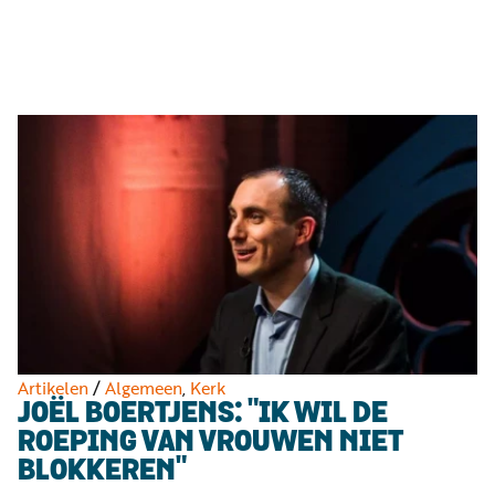
Luister
Word
nu
vriend
Programma's
Podcasts
Muziek
Artikelen
Kanalen
Steun
onze
missie
Artikelen
/
Algemeen
,
Kerk
JOËL BOERTJENS: "IK WIL DE
Info
ROEPING VAN VROUWEN NIET
BLOKKEREN"