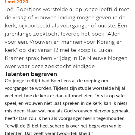
Word
1 mei 2020
Joël Boertjens worstelde al op jonge leeftijd met
nu
de vraag of vrouwen leiding mogen geven in de
vriend
kerk, bijvoorbeeld als voorganger of oudste. Een
Businessclub
jarenlange zoektocht leverde het boek "Allen
Adverteren
voor een: Vrouwen en mannen voor Koning en
kerk" op, dat vanaf 12 mei te koop is. Lukas
Winkel
Kramer sprak hem vrijdag in De Nieuwe Morgen
over waar deze zoektocht eindigde.
Talenten begraven
Privacy
Op jonge leeftijd had Boertjens al de roeping om
reglement
voorganger te worden. Tijdens zijn studie worstelde hij al
Algemene
veel met hoe de kerk er dan uit moet zien: "Als ik op safe
voorwaarden
speel, en vrouwen niet laat spreken in de kerk, kan ik niets
mis doen. Maar wat nou als God vrouwen hiervoor gemaakt
heeft? Dan zou ik hen als voorganger hierin tegenhouden.
Terwijl de Bijbel heel scherp is over het begraven van je
talenten. Dat geeft verantwoordelijkheid."