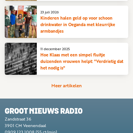
23 juli 2026
Kinderen halen geld op voor schoon
drinkwater in Oeganda met kleurrijke
armbandjes
11 december 2025
Hoe Klaas met een simpel fluitje
duizenden vrouwen helpt: "Verdrietig dat
het nodig is"
Meer artikelen
GROOT NIEUWS RADIO
Zandstraat 36
3901 CM
Veenendaal
0909 123 1008
(55 ct/min)