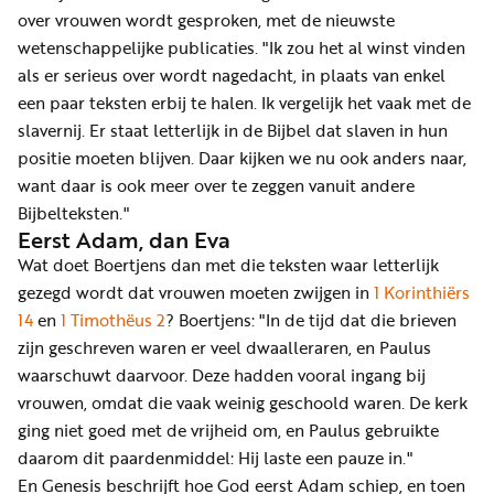
over vrouwen wordt gesproken, met de nieuwste
wetenschappelijke publicaties. "Ik zou het al winst vinden
als er serieus over wordt nagedacht, in plaats van enkel
een paar teksten erbij te halen. Ik vergelijk het vaak met de
slavernij. Er staat letterlijk in de Bijbel dat slaven in hun
positie moeten blijven. Daar kijken we nu ook anders naar,
want daar is ook meer over te zeggen vanuit andere
Bijbelteksten."
Eerst Adam, dan Eva
Wat doet Boertjens dan met die teksten waar letterlijk
gezegd wordt dat vrouwen moeten zwijgen in
1 Korinthiërs
14
en
1 Timothëus 2
? Boertjens: "In de tijd dat die brieven
zijn geschreven waren er veel dwaalleraren, en Paulus
waarschuwt daarvoor. Deze hadden vooral ingang bij
vrouwen, omdat die vaak weinig geschoold waren. De kerk
ging niet goed met de vrijheid om, en Paulus gebruikte
daarom dit paardenmiddel: Hij laste een pauze in."
En Genesis beschrijft hoe God eerst Adam schiep, en toen