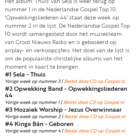
Het album 'Thuis' van Sela is weer terug op
Word
nummer 1 in de Nederlandse Gospel Top 10.
nu
'Opwekkingsliederen 44' staat deze week op
vriend
nummer 2 in de lijst. De Nederlandse Gospel Top
Businessclub
10 wordt samengesteld door het muziekteam
Adverteren
van Groot Nieuws Radio en is gebaseerd op
airplay- en verkoopcijfers. Het doel van de lijst is
Winkel
om de populairste christelijke albums van het
moment in kaart te brengen.
#1 Sela - Thuis
Privacy
Vorige week op nummer 3 |
Bestel deze CD op Gospel.nl
reglement
#2 Opwekking Band - Opwekkingsliederen
Algemene
44
voorwaarden
Vorige week op nummer 1 |
Bestel deze CD op Gospel.nl
#3 Mozaiek Worship - Jezus Overwinnaar
Vorige week op nummer 2 |
Bestel deze CD op Gospel.nl
#4 Kinga Bán - Geboren
Vorige week op nummer 4 |
Bestel deze CD op Gospel.nl