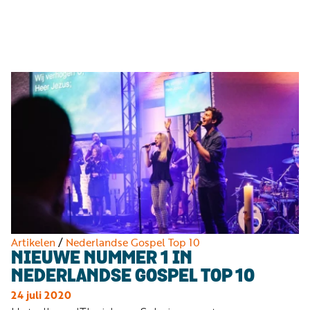
Luister
Word
nu
vriend
Programma's
Podcasts
Muziek
Artikelen
Kanalen
Steun
onze
missie
Artikelen
/
Nederlandse Gospel Top 10
NIEUWE NUMMER 1 IN
Info
NEDERLANDSE GOSPEL TOP 10
24 juli 2020