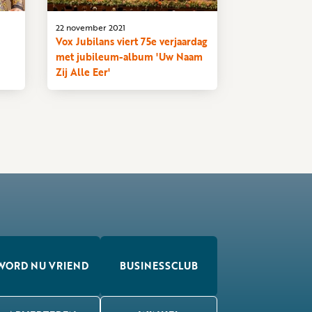
22 november 2021
Vox Jubilans viert 75e verjaardag
met jubileum-album 'Uw Naam
Zij Alle Eer'
WORD NU VRIEND
BUSINESSCLUB