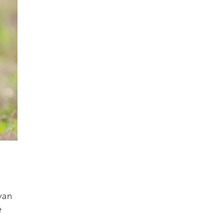
van
e