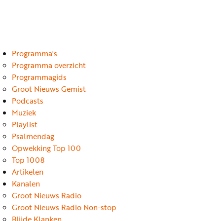
Luister
Word
nu
vriend
Programma's
Programma's
Podcasts
Programma overzicht
Programmagids
Muziek
Groot Nieuws Gemist
Podcasts
Artikelen
Muziek
Kanalen
Playlist
Psalmendag
Steun
Opwekking Top 100
onze
Top 1008
missie
Artikelen
Kanalen
Info
Groot Nieuws Radio
Groot Nieuws Radio Non-stop
Blijde Klanken