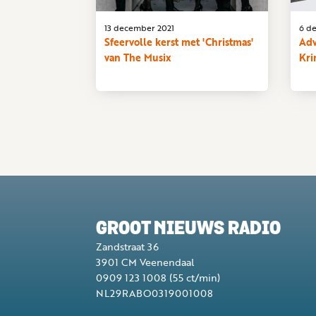
13 december 2021
6 d
Sfeervolle kerst met 'Christmas'
Adv
van The Musix
Kr
GROOT NIEUWS RADIO
Zandstraat 36
3901 CM
Veenendaal
0909 123 1008
(55 ct/min)
NL29RABO0319001008