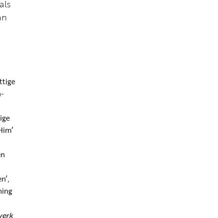
als
an
ttige
m-
ige
Him’
s
en
n’,
ning
werk