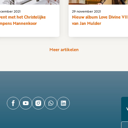
ecember 2021
29 november 2021
ent met het Christelijke
Nieuw album Love Divine VII
impens Mannenkoor
van Jan Mulder
Meer artikelen