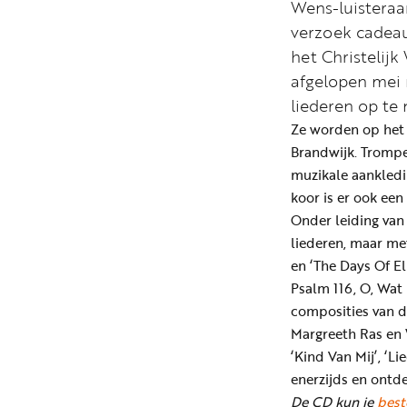
Wens-luisteraar
verzoek cadea
het Christelij
afgelopen mei
liederen op te
Ze worden op het 
Brandwijk. Trompe
muzikale aankledi
koor is er ook een
Onder leiding van
liederen, maar met
en ‘The Days Of El
Psalm 116, O, Wat
composities van de
Margreeth Ras en 
‘Kind Van Mij’, ‘Li
enerzijds en ontde
De CD kun je
best