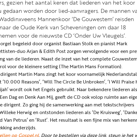
s, gezien het aantal keren dat liederen van het koor 
u gedaan worden door lied-aanvragers. De mannen v
k Waddinxveens Mannenkoor ‘De Gouwestem’ reisden
 naar de Oude Kerk van Scheveningen om daar 18
 nemen voor de nieuwste CD ‘Onder Uw Vleugels’.
orgel begeleid door organist Bastiaan Stolk en pianist Mark
ttisten-duo Arjan & Edith Post zorgen vervolgende voor een pre
ng van de liederen. Naast de inzet van het complete Gouweste
 rol voor de kleinere setting (The Martin Mans Formation).
 dirigent Martin Mans zingt het koor voornamelijk Nederlandstal
 ‘10.000 Reasons’, ‘Will The Circle Be Unbroken’, ‘I Will Praise 
ijah’ wordt ook het Engels gebruikt. Naar bekendere liederen al
 Een Dag en Denk Aan Mij, geeft de CD ook volop ruimte aan eig
 dirigent. Zo ging hij de samenwerking aan met tekstschrijvers
Willeke Herwig en ontstonden liederen als ‘De Kruisweg’, ‘Danke
ed Van Petrus’ en ‘Rust’. Het resultaat is een fijne mix van herken
kking anderzijds.
ellen op Gospel.nl
. Door te bestellen via deze link, steun je het 