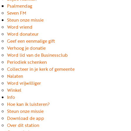
Word
Psalmendag
nu
Seven FM
vriend
Steun onze missie
Word vriend
Businessclub
Word donateur
Adverteren
Geef een eenmalige gift
Verhoog je donatie
Winkel
Word lid van de Businessclub
Periodiek schenken
Collecteer in je kerk of gemeente
Privacy
Nalaten
reglement
Word vrijwilliger
Algemene
Winkel
Info
voorwaarden
Hoe kan ik luisteren?
Steun onze missie
Download de app
Over dit station