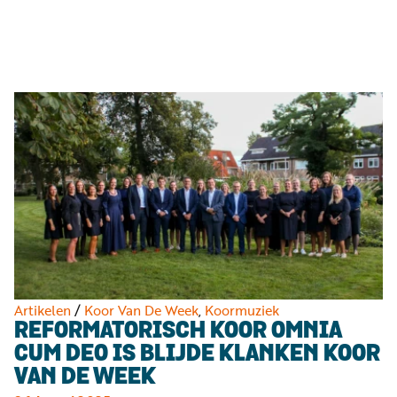
Luister
Word
nu
vriend
Programma's
Podcasts
Muziek
Artikelen
Kanalen
Steun
onze
missie
Artikelen
/
Koor Van De Week
,
Koormuziek
REFORMATORISCH KOOR OMNIA
Info
CUM DEO IS BLIJDE KLANKEN KOOR
VAN DE WEEK