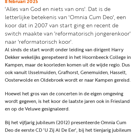
Word
8 februari 2025
'Alles van God en niets van ons'. Dat is de
nu
letterlijke betekenis van 'Omnia Cum Deo', een
vriend
koor dat in 2007 van start ging en recent de
Businessclub
switch maakte van 'reformatorisch jongerenkoor'
Adverteren
naar 'reformatorisch koor'.
Al sinds de start wordt onder leiding van dirigent Harry
Winkel
Dekker wekelijks gerepeteerd in het Hoornbeeck College in
Kampen, maar de koorleden komen uit de wijde regio. Dus
ook vanuit IJsselmuiden, Grafhorst, Genemuiden, Hasselt,
Privacy
Oosterwolde en Oldebroek wordt er naar Kampen gereisd.
reglement
Algemene
Hoewel het gros van de concerten in de eigen omgeving
wordt gegeven, is het koor de laatste jaren ook in Friesland
voorwaarden
en op de Veluwe gesignaleerd.
Bij het vijfjarig jubileum (2012) presenteerde Omnia Cum
Deo de eerste CD 'U Zij Al De Eer', bij het tienjarig jubileum