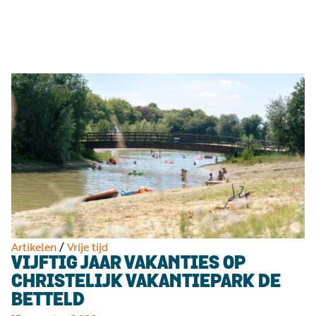
Luister
Word
nu
vriend
Programma's
Podcasts
Muziek
Artikelen
Kanalen
Steun
onze
missie
Artikelen
/
Vrije tijd
VIJFTIG JAAR VAKANTIES OP
Info
CHRISTELIJK VAKANTIEPARK DE
BETTELD