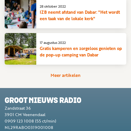
28 oktober 2022
IZB neemt afstand van Dabar: "Het wordt
een taak van de lokale kerk"
17 augustus 2022
Gratis kamperen en zorgeloos genieten op
de pop-up camping van Dabar
Meer artikelen
GROOT NIEUWS RADIO
Zandstraat 36
3901 CM
Veenendaal
0909 123 1008
(55 ct/min)
NL29RABO0319001008