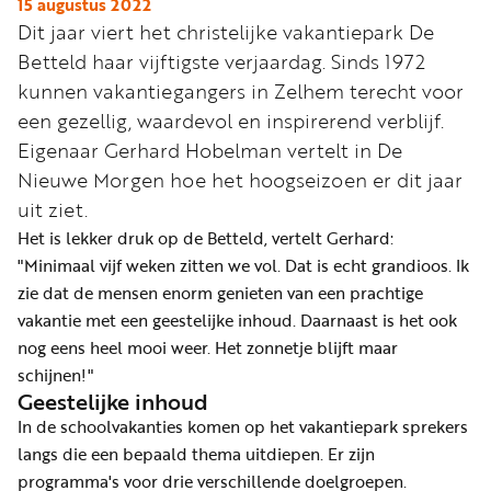
Word
15 augustus 2022
Dit jaar viert het christelijke vakantiepark De
nu
Betteld haar vijftigste verjaardag. Sinds 1972
vriend
kunnen vakantiegangers in Zelhem terecht voor
Businessclub
een gezellig, waardevol en inspirerend verblijf.
Adverteren
Eigenaar Gerhard Hobelman vertelt in De
Nieuwe Morgen hoe het hoogseizoen er dit jaar
Winkel
uit ziet.
Het is lekker druk op de Betteld, vertelt Gerhard:
"Minimaal vijf weken zitten we vol. Dat is echt grandioos. Ik
Privacy
zie dat de mensen enorm genieten van een prachtige
reglement
vakantie met een geestelijke inhoud. Daarnaast is het ook
Algemene
nog eens heel mooi weer. Het zonnetje blijft maar
voorwaarden
schijnen!"
Geestelijke inhoud
In de schoolvakanties komen op het vakantiepark sprekers
langs die een bepaald thema uitdiepen. Er zijn
programma's voor drie verschillende doelgroepen.