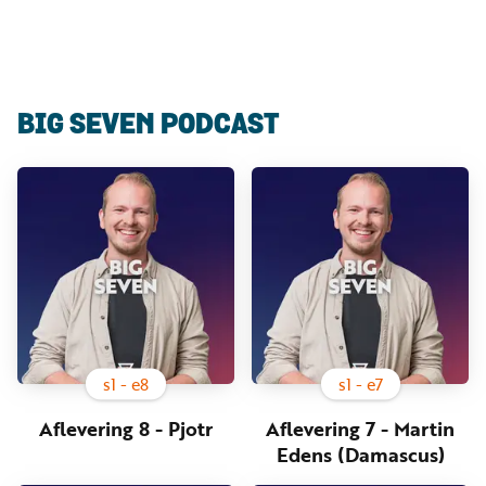
Luister
Word
nu
vriend
Programma's
BIG SEVEN PODCAST
Podcasts
Muziek
Artikelen
Kanalen
Steun
onze
missie
s
1
- e
8
s
1
- e
7
Info
Aflevering 8 - Pjotr
Aflevering 7 - Martin
Edens (Damascus)