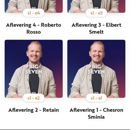
s
1
- e
4
s
1
- e
3
Aflevering 4 - Roberto
Aflevering 3 - Elbert
Rosso
Smelt
s
1
- e
2
s
1
- e
1
Aflevering 2 - Retain
Aflevering 1 - Chesron
Sminia