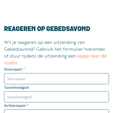
Luister
Word
nu
vriend
Programma's
REAGEREN OP GEBEDSAVOND
Podcasts
Wil je reageren op een uitzending van
Muziek
Gebedsavond? Gebruik het formulier hieronder
Artikelen
of stuur tijdens de uitzending een
appje naar de
studio
.
Kanalen
Voornaam
*
Steun
onze
missie
Tussenvoegsel
Info
Achternaam
*