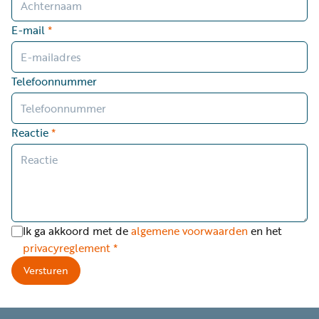
Word
nu
E-mail
*
vriend
Businessclub
Telefoonnummer
Adverteren
Winkel
Reactie
*
Privacy
reglement
Algemene
Ik ga akkoord met de
algemene voorwaarden
en het
voorwaarden
privacyreglement
*
Versturen