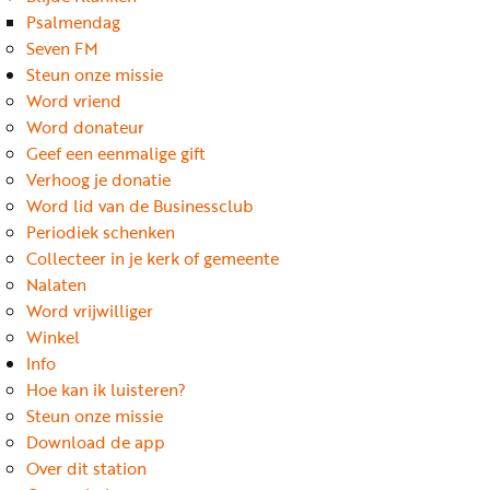
Word
Psalmendag
nu
Seven FM
vriend
Steun onze missie
Word vriend
Businessclub
Word donateur
Adverteren
Geef een eenmalige gift
Verhoog je donatie
Winkel
Word lid van de Businessclub
Periodiek schenken
Collecteer in je kerk of gemeente
Privacy
Nalaten
reglement
Word vrijwilliger
Algemene
Winkel
Info
voorwaarden
Hoe kan ik luisteren?
Steun onze missie
Download de app
Over dit station