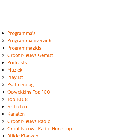
Luister
Word
nu
vriend
Programma's
Programma's
Podcasts
Programma overzicht
Programmagids
Muziek
Groot Nieuws Gemist
Podcasts
Artikelen
Muziek
Kanalen
Playlist
Psalmendag
Steun
Opwekking Top 100
onze
Top 1008
missie
Artikelen
Kanalen
Info
Groot Nieuws Radio
Groot Nieuws Radio Non-stop
Blijde Klanken