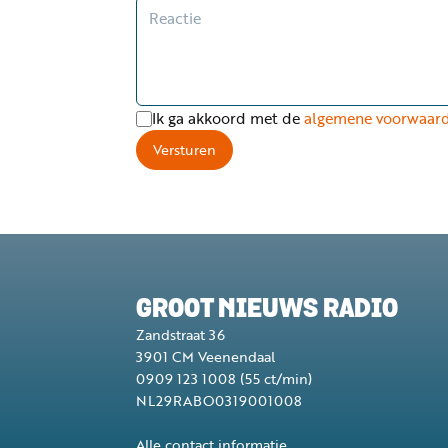
Ik ga akkoord met de
algemene voorwaar
Versturen
GROOT NIEUWS RADIO
Zandstraat 36
3901 CM
Veenendaal
0909 123 1008
(55 ct/min)
NL29RABO0319001008
Alle contact informatie