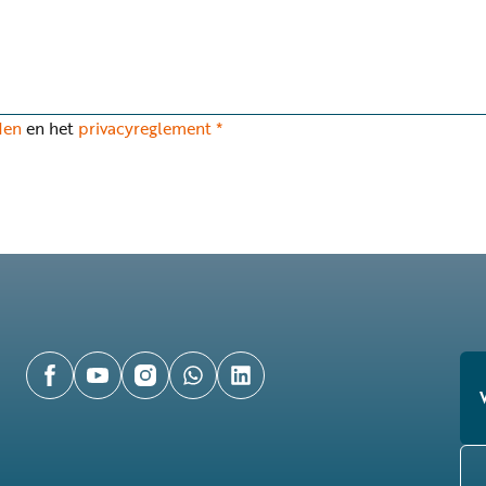
den
en het
privacyreglement
*