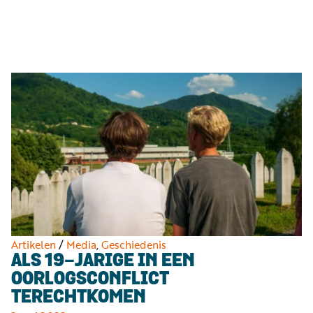
Luister
Word
nu
vriend
Programma's
Podcasts
Muziek
Artikelen
Kanalen
Steun
onze
missie
Artikelen
/
Media
,
Geschiedenis
ALS 19-JARIGE IN EEN
Info
OORLOGSCONFLICT
TERECHTKOMEN