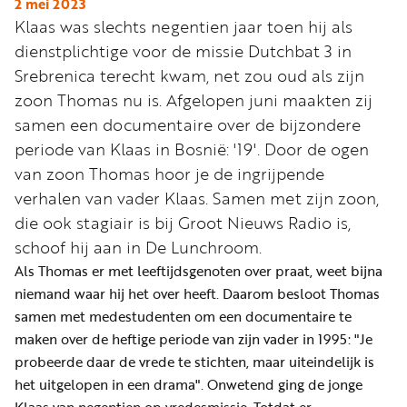
Word
2 mei 2023
Klaas was slechts negentien jaar toen hij als
nu
dienstplichtige voor de missie Dutchbat 3 in
vriend
Srebrenica terecht kwam, net zou oud als zijn
Businessclub
zoon Thomas nu is. Afgelopen juni maakten zij
Adverteren
samen een documentaire over de bijzondere
periode van Klaas in Bosnië: '19'. Door de ogen
Winkel
van zoon Thomas hoor je de ingrijpende
verhalen van vader Klaas. Samen met zijn zoon,
die ook stagiair is bij Groot Nieuws Radio is,
Privacy
schoof hij aan in De Lunchroom.
reglement
Als Thomas er met leeftijdsgenoten over praat, weet bijna
Algemene
niemand waar hij het over heeft. Daarom besloot Thomas
voorwaarden
samen met medestudenten om een documentaire te
maken over de heftige periode van zijn vader in 1995: "Je
probeerde daar de vrede te stichten, maar uiteindelijk is
het uitgelopen in een drama". Onwetend ging de jonge