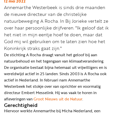
Word
12 mei 2022
Annemarthe Westerbeek is sinds drie maanden
nu
de nieuwe directeur van de christelijke
vriend
natuurbeweging A Rocha. In Bij Jorieke vertelt ze
Businessclub
over haar persoonlijke drijfveren. "Ik geloof dat ik
Adverteren
het niet in mijn eentje hoef te doen, maar dat
God mij wil gebruiken om te laten zien hoe het
Winkel
Koninkrijk straks gaat zijn."
De stichting A Rocha draagt vanuit het geloof bij aan
natuurbehoud en het tegengaan van klimaatverandering.
Privacy
De organisatie bestaat bijna helemaal uit vrijwilligers en is
reglement
wereldwijd actief in 25 landen. Sinds 2003 is A Rocha ook
Algemene
actief in Nederland. In februari nam Annemarthe
voorwaarden
Westerbeek het stokje over van oprichter en voormalig
directeur Embert Messelink. Hij was vaak te horen in
afleveringen van
Groot Nieuws uit de Natuur
.
Gerechtigheid
Hiervoor werkte Annemarthe bij Micha Nederland, een