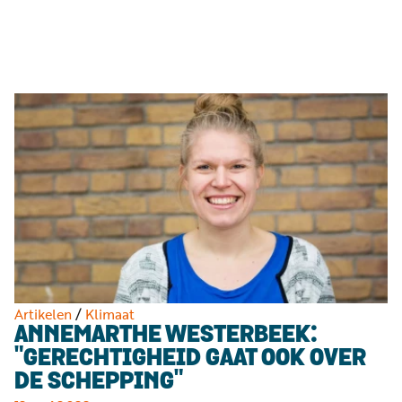
Luister
Word
nu
vriend
Programma's
Podcasts
Muziek
Artikelen
Kanalen
Steun
onze
missie
Artikelen
/
Klimaat
ANNEMARTHE WESTERBEEK:
Info
"GERECHTIGHEID GAAT OOK OVER
DE SCHEPPING"