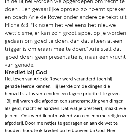
In de Bijbel worden we opgeroepen om 'recht te
Word
doen'. Een gevaarlijke oproep, zo noemt spreker
nu
en coach Arie de Rover onder andere de tekst uit
vriend
Micha 6:8. "Ik noem het wel eens het nieuwe
Businessclub
wetticisme, er kan zo'n groot appèl op je worden
Adverteren
gedaan om goed te doen, dan dat alleen al een
trigger is om eraan mee te doen." Arie stelt dat
Winkel
'goed doen' geen presentatie is, maar een vrucht
van genade.
Krediet bij God
Privacy
Het leven van Arie de Rover werd veranderd toen hij
reglement
genade leerde kennen. Hij leerde om de dingen die
Algemene
hemzelf status verleenden een lagere prioriteit te geven.
voorwaarden
"Bij mij waren die afgoden een samensmelting van dingen
als geld, macht en aanzien. Dat wat je presteert, maakt wie
je bent. Ook werd ik ontmaskerd van een enorme religieuze
afgoderij. Door me netjes te gedragen en aan de wet te
houden, hoopte ik krediet op te bouwen bij God. Hier