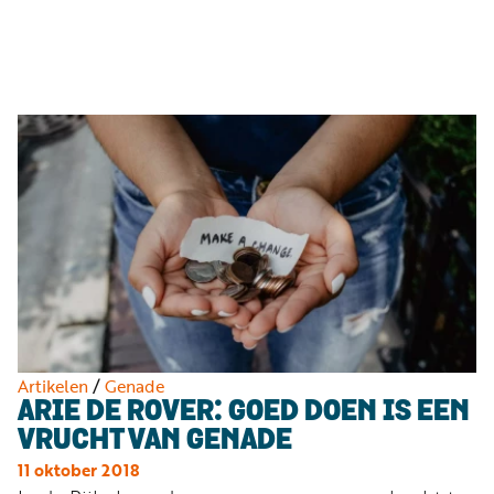
Luister
Word
nu
vriend
Programma's
Podcasts
Muziek
Artikelen
Kanalen
Steun
onze
missie
Artikelen
/
Genade
ARIE DE ROVER: GOED DOEN IS EEN
Info
VRUCHT VAN GENADE
11 oktober 2018