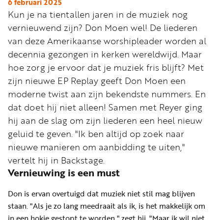
Word
6 februari 2025
Kun je na tientallen jaren in de muziek nog
nu
vernieuwend zijn? Don Moen wel! De liederen
vriend
van deze Amerikaanse worshipleader worden al
Businessclub
decennia gezongen in kerken wereldwijd. Maar
Adverteren
hoe zorg je ervoor dat je muziek fris blijft? Met
zijn nieuwe EP Replay geeft Don Moen een
Winkel
moderne twist aan zijn bekendste nummers. En
dat doet hij niet alleen! Samen met Reyer ging
hij aan de slag om zijn liederen een heel nieuw
Privacy
geluid te geven. "Ik ben altijd op zoek naar
reglement
nieuwe manieren om aanbidding te uiten,"
Algemene
vertelt hij in Backstage.
voorwaarden
Vernieuwing is een must
Don is ervan overtuigd dat muziek niet stil mag blijven
staan. "Als je zo lang meedraait als ik, is het makkelijk om
in een hokje gestopt te worden," zegt hij. "Maar ik wil niet