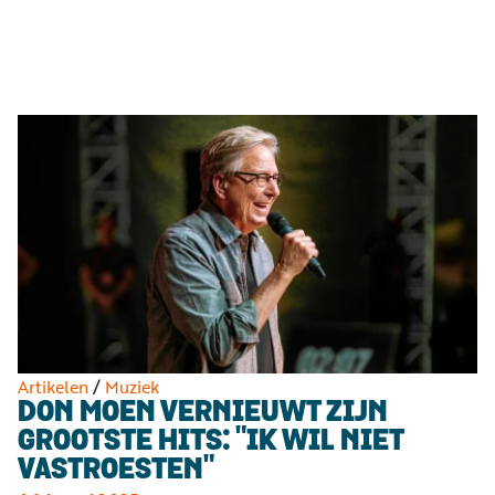
Luister
Word
nu
vriend
Programma's
Podcasts
Muziek
Artikelen
Kanalen
Steun
onze
missie
Artikelen
/
Muziek
DON MOEN VERNIEUWT ZIJN
Info
GROOTSTE HITS: "IK WIL NIET
VASTROESTEN"