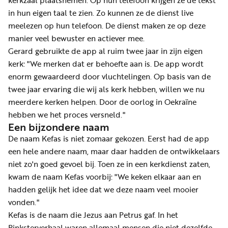
kerkzaal plaatsnemen. Op hun telefoon krijgen ze de tekst
in hun eigen taal te zien. Zo kunnen ze de dienst live
meelezen op hun telefoon. De dienst maken ze op deze
manier veel bewuster en actiever mee.
Gerard gebruikte de app al ruim twee jaar in zijn eigen
kerk: "We merken dat er behoefte aan is. De app wordt
enorm gewaardeerd door vluchtelingen. Op basis van de
twee jaar ervaring die wij als kerk hebben, willen we nu
meerdere kerken helpen. Door de oorlog in Oekraïne
hebben we het proces versneld."
Een bijzondere naam
De naam Kefas is niet zomaar gekozen. Eerst had de app
een hele andere naam, maar daar hadden de ontwikkelaars
niet zo'n goed gevoel bij. Toen ze in een kerkdienst zaten,
kwam de naam Kefas voorbij: "We keken elkaar aan en
hadden gelijk het idee dat we deze naam veel mooier
vonden."
Kefas is de naam die Jezus aan Petrus gaf. In het
Pinksterverhaal waren allemaal mensen die niet dezelfde