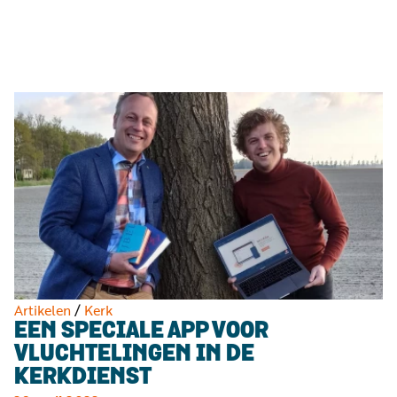
Luister
Word
nu
vriend
Programma's
Podcasts
Muziek
Artikelen
Kanalen
Steun
onze
missie
Artikelen
/
Kerk
EEN SPECIALE APP VOOR
Info
VLUCHTELINGEN IN DE
KERKDIENST