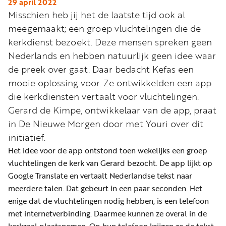
Word
29 april 2022
Misschien heb jij het de laatste tijd ook al
nu
meegemaakt; een groep vluchtelingen die de
vriend
kerkdienst bezoekt. Deze mensen spreken geen
Businessclub
Nederlands en hebben natuurlijk geen idee waar
Adverteren
de preek over gaat. Daar bedacht Kefas een
mooie oplossing voor. Ze ontwikkelden een app
Winkel
die kerkdiensten vertaalt voor vluchtelingen.
Gerard de Kimpe, ontwikkelaar van de app, praat
in De Nieuwe Morgen door met Youri over dit
Privacy
initiatief.
reglement
Het idee voor de app ontstond toen wekelijks een groep
Algemene
vluchtelingen de kerk van Gerard bezocht. De app lijkt op
voorwaarden
Google Translate en vertaalt Nederlandse tekst naar
meerdere talen. Dat gebeurt in een paar seconden. Het
enige dat de vluchtelingen nodig hebben, is een telefoon
met internetverbinding. Daarmee kunnen ze overal in de