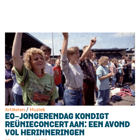
Luister
Word
nu
vriend
Programma's
Podcasts
Muziek
Artikelen
Kanalen
Steun
onze
missie
Artikelen
/
Muziek
EO-JONGERENDAG KONDIGT
Info
REÜNIECONCERT AAN: EEN AVOND
VOL HERINNERINGEN