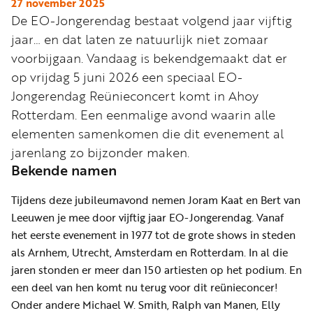
Word
27 november 2025
De EO-Jongerendag bestaat volgend jaar vijftig
nu
jaar… en dat laten ze natuurlijk niet zomaar
vriend
voorbijgaan. Vandaag is bekendgemaakt dat er
Businessclub
op vrijdag 5 juni 2026 een speciaal EO-
Adverteren
Jongerendag Reünieconcert komt in Ahoy
Rotterdam. Een eenmalige avond waarin alle
Winkel
elementen samenkomen die dit evenement al
jarenlang zo bijzonder maken.
Bekende namen
Privacy
reglement
Tijdens deze jubileumavond nemen Joram Kaat en Bert van
Algemene
Leeuwen je mee door vijftig jaar EO-Jongerendag. Vanaf
voorwaarden
het eerste evenement in 1977 tot de grote shows in steden
als Arnhem, Utrecht, Amsterdam en Rotterdam. In al die
jaren stonden er meer dan 150 artiesten op het podium. En
een deel van hen komt nu terug voor dit reünieconcer!
Onder andere Michael W. Smith, Ralph van Manen, Elly