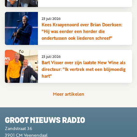
23 juli 2026
Kees Kraayenoord over Brian Doerksen:
"Hij was eerder een herder die
ondertussen ook liederen schreef"
23 juli 2026
Bart Visser over zijn laatste New Wine als
directeur: "Ik vertrek met een blijmoedig
hart"
Meer artikelen
GROOT NIEUWS RADIO
Zandstraat 36
3901 CM
Veenendaal