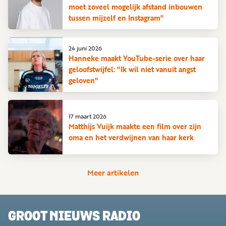
moet zoveel mogelijk afstand inbouwen
tussen mijzelf en Instagram"
24 juni 2026
Hanneke maakt YouTube-serie over haar
geloofstwijfel: "Ik wil niet vanuit angst
geloven"
17 maart 2026
Matthijs Vuijk maakte een film over zijn
oma en het verdwijnen van haar kerk
Meer artikelen
GROOT NIEUWS RADIO