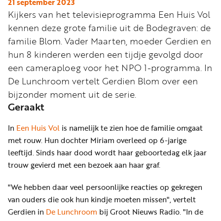
Word
21 september 2023
Kijkers van het televisieprogramma Een Huis Vol
nu
kennen deze grote familie uit de Bodegraven: de
vriend
familie Blom. Vader Maarten, moeder Gerdien en
Businessclub
hun 8 kinderen werden een tijdje gevolgd door
Adverteren
een cameraploeg voor het NPO 1-programma. In
De Lunchroom vertelt Gerdien Blom over een
Winkel
bijzonder moment uit de serie.
Geraakt
Privacy
In
Een Huis Vol
is namelijk te zien hoe de familie omgaat
reglement
met rouw. Hun dochter Miriam overleed op 6-jarige
Algemene
leeftijd. Sinds haar dood wordt haar geboortedag elk jaar
trouw gevierd met een bezoek aan haar graf.
voorwaarden
"We hebben daar veel persoonlijke reacties op gekregen
van ouders die ook hun kindje moeten missen", vertelt
Gerdien in
De Lunchroom
bij Groot Nieuws Radio. "In de