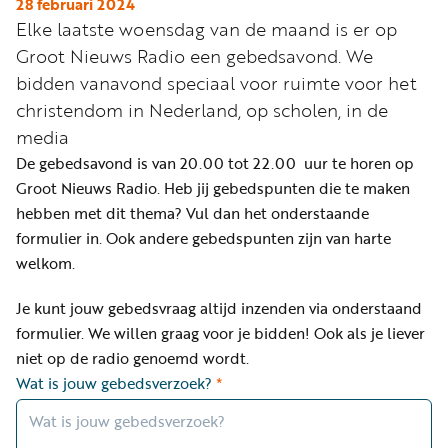
Word
28 februari 2024
Elke laatste woensdag van de maand is er op
nu
Groot Nieuws Radio een gebedsavond. We
vriend
bidden vanavond speciaal voor ruimte voor het
Businessclub
christendom in Nederland, op scholen, in de
Adverteren
media
De gebedsavond is van 20.00 tot 22.00 uur te horen op
Winkel
Groot Nieuws Radio. Heb jij gebedspunten die te maken
hebben met dit thema? Vul dan het onderstaande
formulier in. Ook andere gebedspunten zijn van harte
Privacy
welkom.
reglement
Algemene
Je kunt jouw gebedsvraag altijd inzenden via onderstaand
formulier. We willen graag voor je bidden! Ook als je liever
voorwaarden
niet op de radio genoemd wordt.
Wat is jouw gebedsverzoek?
*