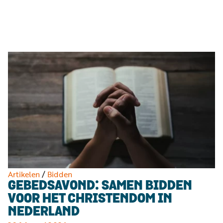
Luister
Word
nu
vriend
Programma's
Podcasts
Muziek
Artikelen
Kanalen
Steun
onze
missie
Artikelen
/
Bidden
GEBEDSAVOND: SAMEN BIDDEN
Info
VOOR HET CHRISTENDOM IN
NEDERLAND