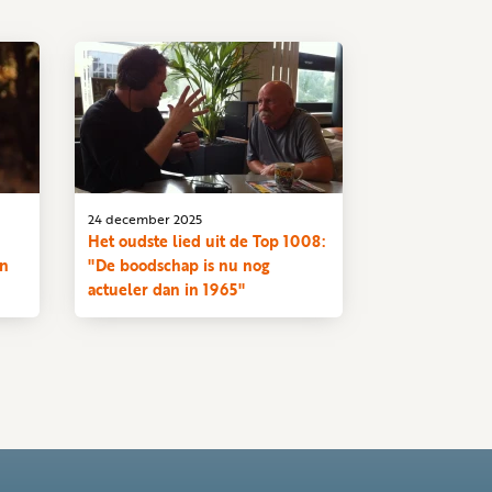
24 december 2025
Het oudste lied uit de Top 1008:
an
"De boodschap is nu nog
actueler dan in 1965"