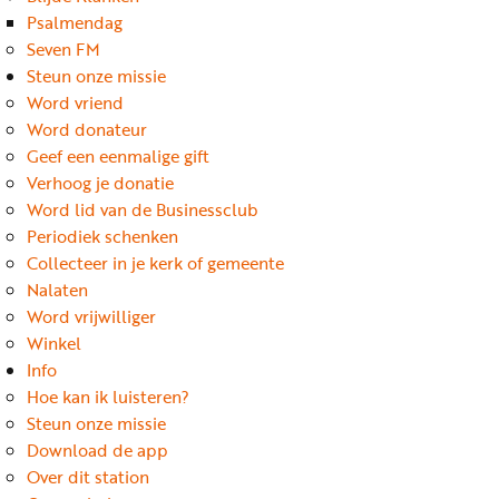
Word
Psalmendag
nu
Seven FM
vriend
Steun onze missie
Word vriend
Businessclub
Word donateur
Adverteren
Geef een eenmalige gift
Verhoog je donatie
Winkel
Word lid van de Businessclub
Periodiek schenken
Collecteer in je kerk of gemeente
Privacy
Nalaten
reglement
Word vrijwilliger
Algemene
Winkel
Info
voorwaarden
Hoe kan ik luisteren?
Steun onze missie
Download de app
Over dit station