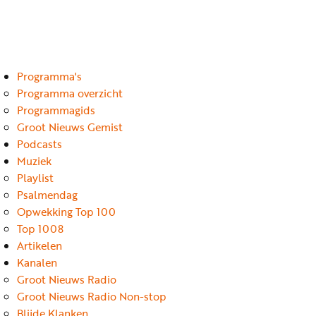
Luister
Word
nu
vriend
Programma's
Programma's
Podcasts
Programma overzicht
Programmagids
Muziek
Groot Nieuws Gemist
Podcasts
Artikelen
Muziek
Kanalen
Playlist
Psalmendag
Steun
Opwekking Top 100
onze
Top 1008
missie
Artikelen
Kanalen
Info
Groot Nieuws Radio
Groot Nieuws Radio Non-stop
Blijde Klanken