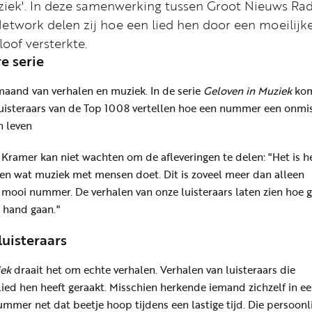
ziek'. In deze samenwerking tussen Groot Nieuws Ra
etwork delen zij hoe een lied hen door een moeilijke
loof versterkte.
e serie
aand van verhalen en muziek. In de serie
Geloven in Muziek
ko
uisteraars van de Top 1008 vertellen hoe een nummer een onmi
n leven
 Kramer kan niet wachten om de afleveringen te delen: "Het is h
ien wat muziek met mensen doet. Dit is zoveel meer dan alleen
n mooi nummer. De verhalen van onze luisteraars laten zien hoe 
 hand gaan."
luisteraars
iek
draait het om echte verhalen. Verhalen van luisteraars die
lied hen heeft geraakt. Misschien herkende iemand zichzelf in e
nummer net dat beetje hoop tijdens een lastige tijd. Die persoonl