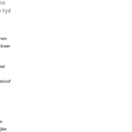
dio
 tijd
men
sbaar
eel
geloof
en
ijke