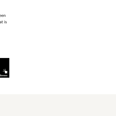
Geen
t is