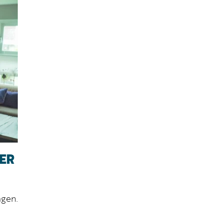
VER
ngen.