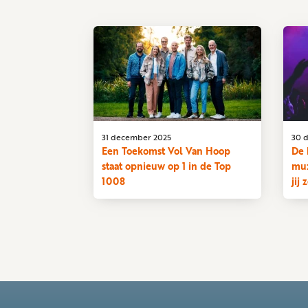
31 december 2025
30 
Een Toekomst Vol Van Hoop
De 
staat opnieuw op 1 in de Top
muz
1008
jij