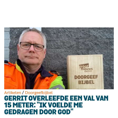
Luister
Word
nu
vriend
Programma's
Podcasts
Muziek
Artikelen
Kanalen
Steun
onze
missie
Artikelen
/
Doorgeefbijbel
GERRIT OVERLEEFDE EEN VAL VAN
Info
15 METER: "IK VOELDE ME
GEDRAGEN DOOR GOD"