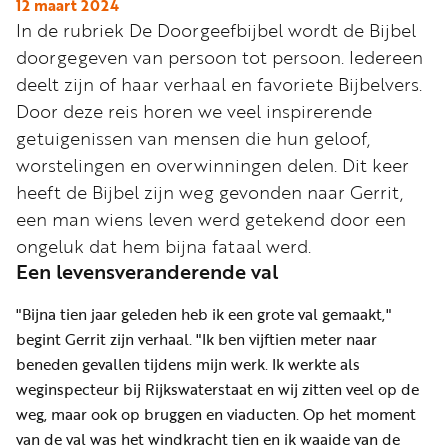
Word
12 maart 2024
In de rubriek De Doorgeefbijbel wordt de Bijbel
nu
doorgegeven van persoon tot persoon. Iedereen
vriend
deelt zijn of haar verhaal en favoriete Bijbelvers.
Businessclub
Door deze reis horen we veel inspirerende
Adverteren
getuigenissen van mensen die hun geloof,
worstelingen en overwinningen delen. Dit keer
Winkel
heeft de Bijbel zijn weg gevonden naar Gerrit,
een man wiens leven werd getekend door een
Privacy
ongeluk dat hem bijna fataal werd.
Een levensveranderende val
reglement
Algemene
"Bijna tien jaar geleden heb ik een grote val gemaakt,"
voorwaarden
begint Gerrit zijn verhaal. "Ik ben vijftien meter naar
beneden gevallen tijdens mijn werk. Ik werkte als
weginspecteur bij Rijkswaterstaat en wij zitten veel op de
weg, maar ook op bruggen en viaducten. Op het moment
van de val was het windkracht tien en ik waaide van de