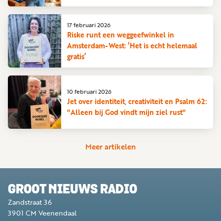
17 februari 2026
Riske runt een weggeefwinkel in
Amsterdam-West: ‘Het is echt helemaal
gratis’
10 februari 2026
Jet over identiteit, creativiteit en Psalm 62:
"Alleen bij God vindt mijn ziel rust"
Meer artikelen
GROOT NIEUWS RADIO
Zandstraat 36
3901 CM
Veenendaal