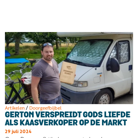
Luister
Word
nu
vriend
Programma's
Podcasts
Muziek
Artikelen
Kanalen
Steun
onze
missie
Artikelen
/
Doorgeefbijbel
GERTON VERSPREIDT GODS LIEFDE
Info
ALS KAASVERKOPER OP DE MARKT
29 juli 2024