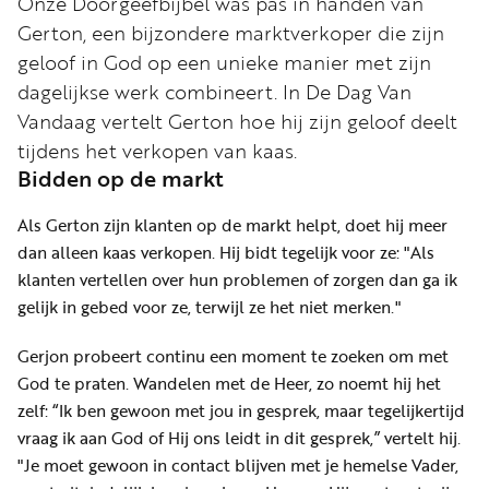
Onze Doorgeefbijbel was pas in handen van
Word
Gerton, een bijzondere marktverkoper die zijn
nu
geloof in God op een unieke manier met zijn
vriend
dagelijkse werk combineert. In De Dag Van
Businessclub
Vandaag vertelt Gerton hoe hij zijn geloof deelt
Adverteren
tijdens het verkopen van kaas.
Bidden op de markt
Winkel
Als Gerton zijn klanten op de markt helpt, doet hij meer
dan alleen kaas verkopen. Hij bidt tegelijk voor ze: "Als
Privacy
klanten vertellen over hun problemen of zorgen dan ga ik
reglement
gelijk in gebed voor ze, terwijl ze het niet merken."
Algemene
Gerjon probeert continu een moment te zoeken om met
voorwaarden
God te praten. Wandelen met de Heer, zo noemt hij het
zelf: “Ik ben gewoon met jou in gesprek, maar tegelijkertijd
vraag ik aan God of Hij ons leidt in dit gesprek,” vertelt hij.
"Je moet gewoon in contact blijven met je hemelse Vader,