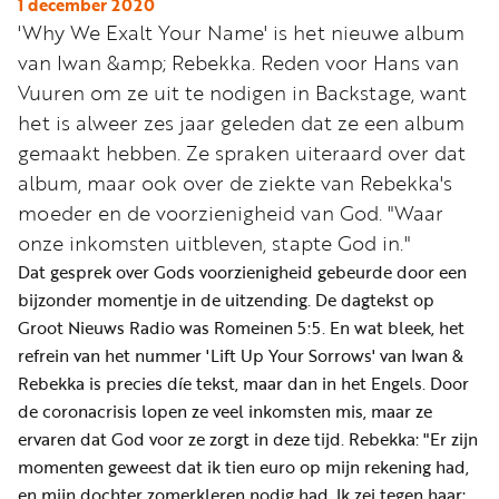
Word
1 december 2020
'Why We Exalt Your Name' is het nieuwe album
nu
van Iwan &amp; Rebekka. Reden voor Hans van
vriend
Vuuren om ze uit te nodigen in Backstage, want
Businessclub
het is alweer zes jaar geleden dat ze een album
Adverteren
gemaakt hebben. Ze spraken uiteraard over dat
album, maar ook over de ziekte van Rebekka's
Winkel
moeder en de voorzienigheid van God. "Waar
onze inkomsten uitbleven, stapte God in."
Dat gesprek over Gods voorzienigheid gebeurde door een
Privacy
bijzonder momentje in de uitzending. De dagtekst op
reglement
Groot Nieuws Radio was Romeinen 5:5. En wat bleek, het
Algemene
refrein van het nummer 'Lift Up Your Sorrows' van Iwan &
voorwaarden
Rebekka is precies díe tekst, maar dan in het Engels. Door
de coronacrisis lopen ze veel inkomsten mis, maar ze
ervaren dat God voor ze zorgt in deze tijd. Rebekka: "Er zijn
momenten geweest dat ik tien euro op mijn rekening had,
en mijn dochter zomerkleren nodig had. Ik zei tegen haar: