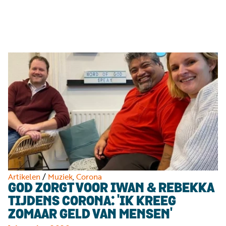
Luister
Word
nu
vriend
Programma's
Podcasts
Muziek
Artikelen
Kanalen
Steun
onze
missie
Artikelen
/
Muziek
,
Corona
GOD ZORGT VOOR IWAN & REBEKKA
Info
TIJDENS CORONA: 'IK KREEG
ZOMAAR GELD VAN MENSEN'