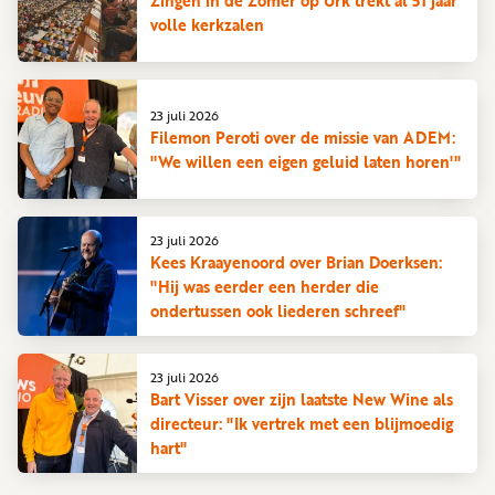
Zingen in de Zomer op Urk trekt al 51 jaar
volle kerkzalen
23 juli 2026
Filemon Peroti over de missie van ADEM:
"We willen een eigen geluid laten horen'"
23 juli 2026
Kees Kraayenoord over Brian Doerksen:
"Hij was eerder een herder die
ondertussen ook liederen schreef"
23 juli 2026
Bart Visser over zijn laatste New Wine als
directeur: "Ik vertrek met een blijmoedig
hart"