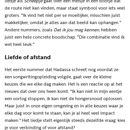
liedje als
Scheepje
gaat over een meisje in een bootje dat
de route niet kan vinden, maar staat symbool voor iets veel
groters. "Ik vind het niet per se moeilijker, misschien juist
makkelijker, omdat je alles aan dat beeld kan ophangen."
Andere nummers, zoals
Dat ik jou mag kennen
, hebben
juist een hele concrete boodschap. "Die combinatie vind ik
wel heel leuk."
Liefde of afstand
Het eerste nummer dat Hadassa schreef, nog voordat ze
een songwritingopleiding volgde, gaat over de kleine
keuzes die we elke dag maken. Het is een reactie op al het
nieuws dat over ons heen komt. "Ik kan niet in mijn eentje
een oorlog stoppen, ik kan niet de hongersnood oplossen.
Maar juist in onze eigen omgeving en in alle keuzes waar je
elke dag voor komt te staan, kan je al heel veel impact
maken." Het liedje stelt eigenlijk steeds dezelfde vraag: kies
je voor verbinding of voor afstand?