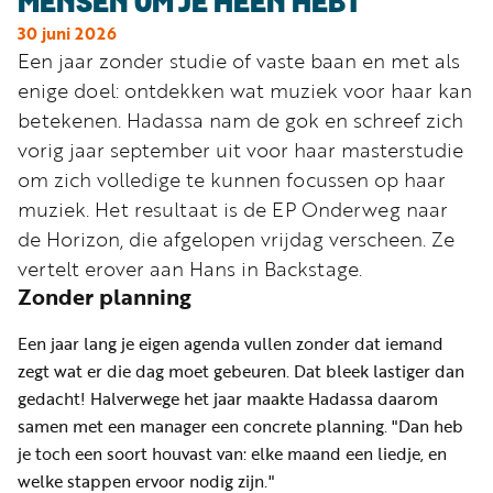
MENSEN OM JE HEEN HEBT"
Word
nu
30 juni 2026
Een jaar zonder studie of vaste baan en met als
vriend
enige doel: ontdekken wat muziek voor haar kan
Businessclub
betekenen. Hadassa nam de gok en schreef zich
vorig jaar september uit voor haar masterstudie
Adverteren
om zich volledige te kunnen focussen op haar
Winkel
muziek. Het resultaat is de EP Onderweg naar
de Horizon, die afgelopen vrijdag verscheen. Ze
vertelt erover aan Hans in Backstage.
Privacy
Zonder planning
reglement
Algemene
Een jaar lang je eigen agenda vullen zonder dat iemand
voorwaarden
zegt wat er die dag moet gebeuren. Dat bleek lastiger dan
gedacht! Halverwege het jaar maakte Hadassa daarom
samen met een manager een concrete planning. "Dan heb
je toch een soort houvast van: elke maand een liedje, en
welke stappen ervoor nodig zijn."