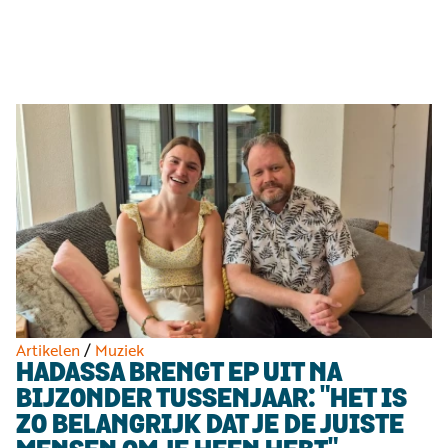
Luister
Word
nu
vriend
Programma's
Podcasts
Muziek
Artikelen
Kanalen
Steun
onze
missie
Artikelen
/
Muziek
HADASSA BRENGT EP UIT NA
Info
BIJZONDER TUSSENJAAR: "HET IS
ZO BELANGRIJK DAT JE DE JUISTE