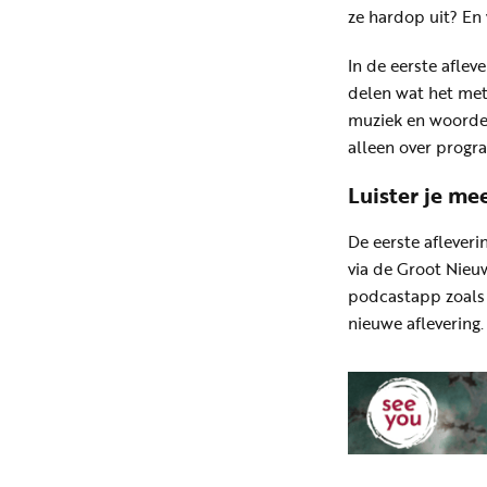
ze hardop uit? En
In de eerste aflev
delen wat het met
muziek en woorden
alleen over progr
Luister je me
De eerste afleveri
via de Groot Nie
podcastapp zoal
nieuwe aflevering.