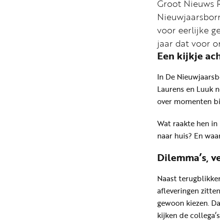
Groot Nieuws R
Nieuwjaarsborre
voor eerlijke g
jaar dat voor on
Een kijkje ac
In De Nieuwjaarsbo
Laurens en Luuk no
over momenten bij
Wat raakte hen in
naar huis? En waar
Dilemma’s, v
Naast terugblikke
afleveringen zitte
gewoon kiezen. Da
kijken de collega