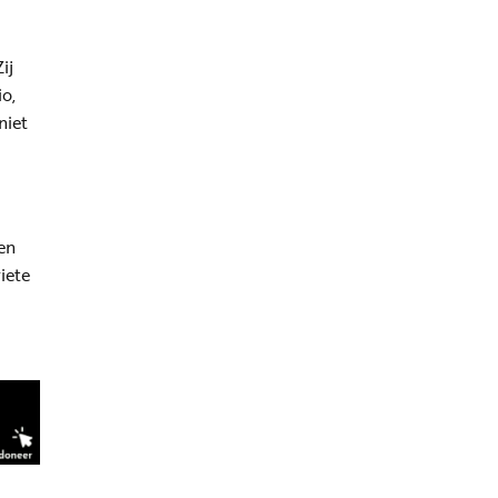
ij
o,
niet
en
iete