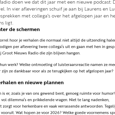
adio doen we dat dit jaar met een nieuwe podcast: 
l. In vier afleveringen schuif je aan bij Laurens en L
esprekken met collega’s over het afgelopen jaar en h
s ligt.
hter de schermen
rrel hoor je verhalen die normaal niet altijd de uitzending hale
digen per aflevering twee collega’s uit en gaan met hen in gesp
 Groot Nieuws Radio die zijn blijven hangen.
 hun werk? Welke ontmoeting of luisteraarsreactie namen ze me
 zijn ze dankbaar voor als ze terugkijken op het afgelopen jaar?
erhalen en nieuwe plannen
n is er, zoals je van ons gewend bent, genoeg ruimte voor humor
n vol dilemma’s en prikkelende vragen. Niet te lang nadenken,
t zorgt voor herkenbare en vaak verrassende antwoorden. Tegeli
’s vooruit. Wat hopen ze voor 2026? Welke goede voornemens sp