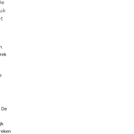
De
uuk
et
n.
rek
e
! De
jk
reken