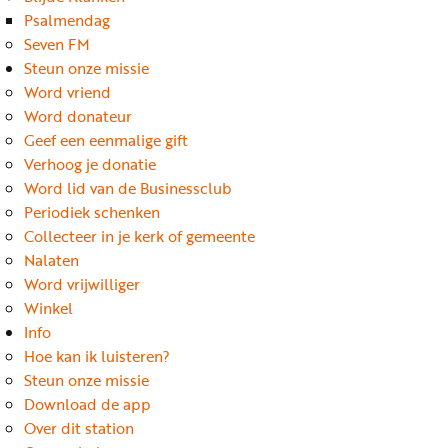
Word
Psalmendag
nu
Seven FM
vriend
Steun onze missie
Word vriend
Businessclub
Word donateur
Adverteren
Geef een eenmalige gift
Verhoog je donatie
Winkel
Word lid van de Businessclub
Periodiek schenken
Collecteer in je kerk of gemeente
Privacy
Nalaten
reglement
Word vrijwilliger
Algemene
Winkel
Info
voorwaarden
Hoe kan ik luisteren?
Steun onze missie
Download de app
Over dit station