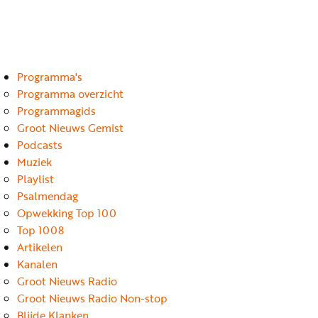
Luister
Word
nu
vriend
Programma's
Programma's
Podcasts
Programma overzicht
Programmagids
Muziek
Groot Nieuws Gemist
Podcasts
Artikelen
Muziek
Kanalen
Playlist
Psalmendag
Steun
Opwekking Top 100
onze
Top 1008
missie
Artikelen
Kanalen
Info
Groot Nieuws Radio
Groot Nieuws Radio Non-stop
Blijde Klanken