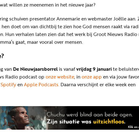
 wat willen ze meenemen in het nieuwe jaar?
ering schuiven presentator Annemarie en webmaster Joëlle aan. Z
 hen doet om van dichtbij te zien hoe God mensen raakt via radi
. Hun verhalen laten zien dat het werk bij Groot Nieuws Radio 
amma’s gaat, maar vooral over mensen.
e?
ng van
De Nieuwjaarsborrel
is vanaf
vrijdag 9 januari
te beluister
uws Radio podcast op
onze website
, in
onze app
en via jouw favor
s
Spotify
en
Apple Podcasts.
Daarna verschijnt er elke week een