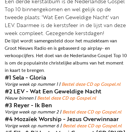
Word
Een derde kerstalbum is de Nederlandse Gospel
nu
Top 10 binnengekomen en wel gelijk op de
vriend
tweede plaats: 'Wat Een Geweldige Nacht' van
LEV. Daarmee is de kerstsfeer in de lijst van deze
Businessclub
week compleet. Gezegende kerstdagen!
Adverteren
De lijst wordt samengesteld door het muziekteam van
Groot Nieuws Radio en is gebaseerd op airplay- en
Winkel
verkoopcijfers. Het doel van de Nederlandse Gospel Top 10
is om de populairste christelijke albums van het moment
in kaart te brengen.
Privacy
#1 Sela - Gloria
reglement
Vorige week op nummer 1 |
Bestel deze CD op Gospel.nl
#2 LEV - Wat Een Geweldige Nacht
Algemene
Nieuw binnen |
Bestel deze CD op Gospel.nl
voorwaarden
#3 Reyer - Ik Ben
Vorige week op nummer 2 |
Bestel deze CD op Gospel.nl
#4 Mozaïek Worship - Jezus Overwinnaar
Vorige week op nummer 6 |
Bestel deze CD op Gospel.nl