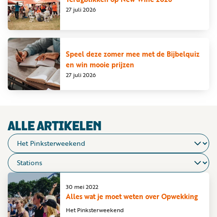
Word
27 juli 2026
nu
vriend
Businessclub
Speel deze zomer mee met de Bijbelquiz
en win mooie prijzen
Adverteren
27 juli 2026
Winkel
Privacy
ALLE ARTIKELEN
reglement
Algemene
voorwaarden
30 mei 2022
Alles wat je moet weten over Opwekking
Het Pinksterweekend