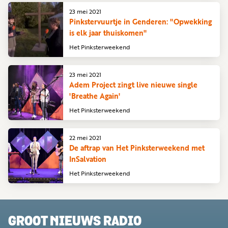
23 mei 2021
Pinkstervuurtje in Genderen: "Opwekking
is elk jaar thuiskomen"
Het Pinksterweekend
23 mei 2021
Adem Project zingt live nieuwe single
'Breathe Again'
Het Pinksterweekend
22 mei 2021
De aftrap van Het Pinksterweekend met
InSalvation
Het Pinksterweekend
GROOT NIEUWS RADIO