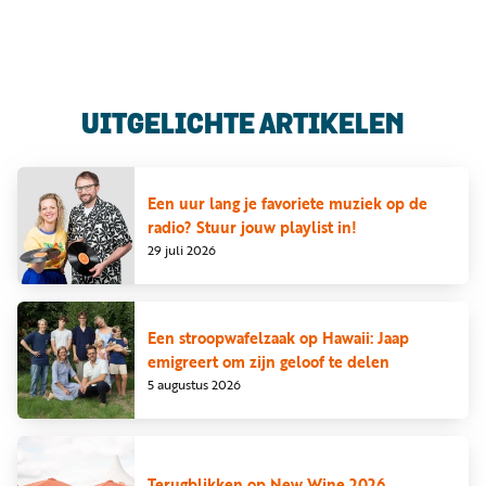
Luister
Word
nu
vriend
Programma's
UITGELICHTE ARTIKELEN
Podcasts
Muziek
Een uur lang je favoriete muziek op de
radio? Stuur jouw playlist in!
Artikelen
29 juli 2026
Kanalen
Steun
Een stroopwafelzaak op Hawaii: Jaap
onze
emigreert om zijn geloof te delen
missie
5 augustus 2026
Info
Terugblikken op New Wine 2026