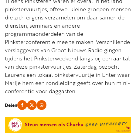
Tijdens Pinksteren waren er overal in het land
Word
pinkstervuurtjes, oftewel kleine groepen mensen
nu
die zich ergens verzamelen om daar samen de
vriend
diensten, seminars en andere
Businessclub
programmaonderdelen van de
Adverteren
Pinksterconferentie mee te maken. Verschillende
verslaggevers van Groot Nieuws Radio gingen
Winkel
tijdens het Pinksterweekend langs bij een aantal
van deze pinkstervuurtjes. Zaterdag bezocht
Laurens een lokaal pinkstervuurtje in Enter waar
Privacy
Marije hem een rondleiding geeft over hun mini-
reglement
conferentie voor daggasten.
Algemene
voorwaarden
Delen