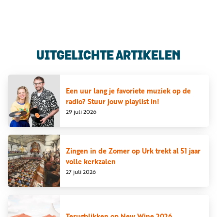
Luister
Word
nu
vriend
Programma's
UITGELICHTE ARTIKELEN
Podcasts
Muziek
Een uur lang je favoriete muziek op de
radio? Stuur jouw playlist in!
Artikelen
29 juli 2026
Kanalen
Steun
Zingen in de Zomer op Urk trekt al 51 jaar
onze
volle kerkzalen
missie
27 juli 2026
Info
Terugblikken op New Wine 2026