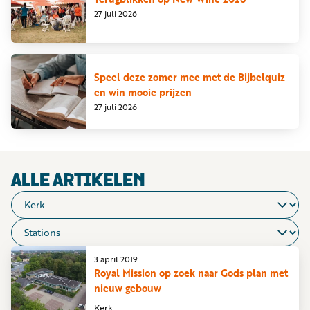
Word
27 juli 2026
nu
vriend
Businessclub
Speel deze zomer mee met de Bijbelquiz
en win mooie prijzen
Adverteren
27 juli 2026
Winkel
Privacy
ALLE ARTIKELEN
reglement
Algemene
voorwaarden
3 april 2019
Royal Mission op zoek naar Gods plan met
nieuw gebouw
Kerk