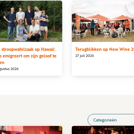
 stroopwafelzaak op Hawaii:
Terugblikken op New Wine 
p emigreert om zijn geloof te
27 juli 2026
en
gustus 2026