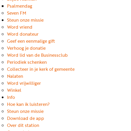
Word
Psalmendag
nu
Seven FM
vriend
Steun onze missie
Word vriend
Businessclub
Word donateur
Adverteren
Geef een eenmalige gift
Verhoog je donatie
Winkel
Word lid van de Businessclub
Periodiek schenken
Collecteer in je kerk of gemeente
Privacy
Nalaten
reglement
Word vrijwilliger
Algemene
Winkel
Info
voorwaarden
Hoe kan ik luisteren?
Steun onze missie
Download de app
Over dit station