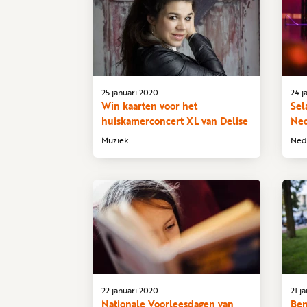
25 januari 2020
24 j
Win kaarten voor het
Sel
huiskamerconcert XL van Delise
Ned
Muziek
Ned
22 januari 2020
21 j
Nationale Voorleesdagen van
Ben