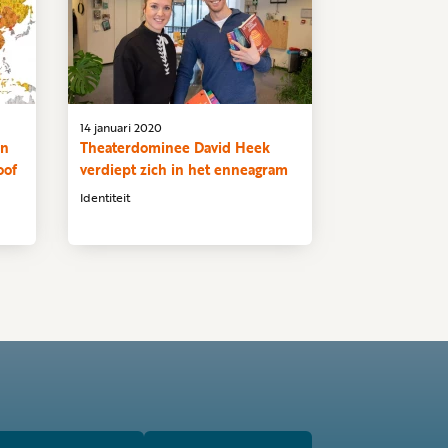
14 januari 2020
in
Theaterdominee David Heek
oof
verdiept zich in het enneagram
Identiteit