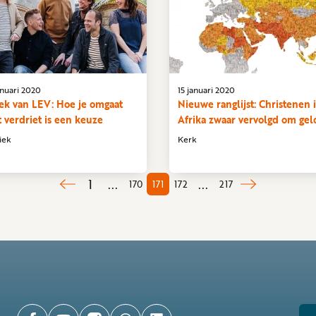
anuari 2020
15 januari 2020
ek van LEV: Hoe je omgaat
Nieuwe ranglijst: Christenen 
 verdriet is een keuze
Afrika zwaar vervolgd om gel
iek
Kerk
1
...
...
170
171
172
217