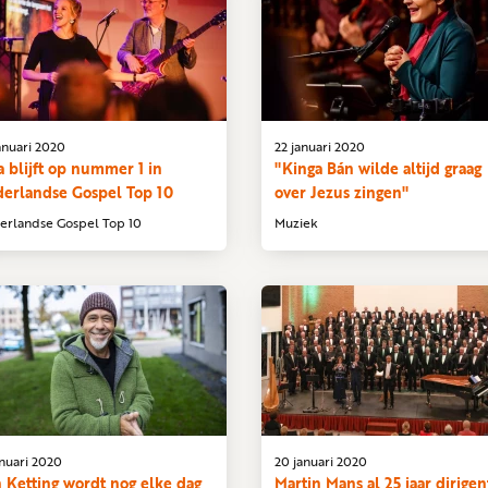
anuari 2020
22 januari 2020
a blijft op nummer 1 in
"Kinga Bán wilde altijd graag
erlandse Gospel Top 10
over Jezus zingen"
erlandse Gospel Top 10
Muziek
anuari 2020
20 januari 2020
 Ketting wordt nog elke dag
Martin Mans al 25 jaar dirigen