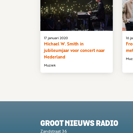
17 januari 2020
16 j
Michael W. Smith in
Fre
jubileumjaar voor concert naar
met
Nederland
Muz
Muziek
GROOT NIEUWS RADIO
Zandstraat 36