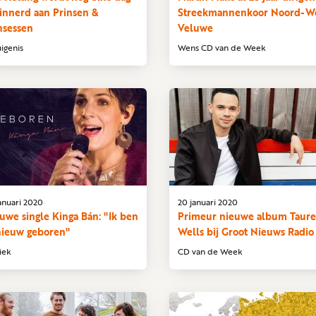
innerd aan Prinsen &
Streekmannenkoor Noord-W
nsessen
Veluwe
igenis
Wens CD van de Week
anuari 2020
20 januari 2020
uwe single Kinga Bán: "Ik ben
Primeur nieuwe album Taur
ieuw geboren"
Wells bij Groot Nieuws Radio
iek
CD van de Week