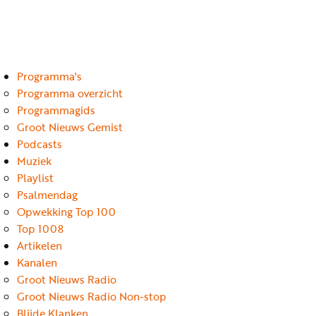
Luister
Word
nu
vriend
Programma's
Programma's
Podcasts
Programma overzicht
Programmagids
Muziek
Groot Nieuws Gemist
Podcasts
Artikelen
Muziek
Kanalen
Playlist
Psalmendag
Steun
Opwekking Top 100
onze
Top 1008
missie
Artikelen
Kanalen
Info
Groot Nieuws Radio
Groot Nieuws Radio Non-stop
Blijde Klanken