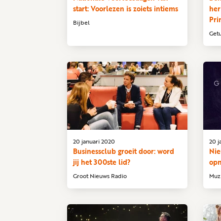
start: Voorlezen is zoiets intiems
her
Pri
Bijbel
Getu
20 januari 2020
20 j
Businessclub groeit door: word
Nie
jij het 300ste lid?
opn
Groot Nieuws Radio
Muz