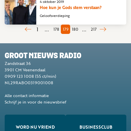
4 oktober 2019
Hoe kun je Gods stem verstaan?
Geloofsverdieping
1
...
...
178
179
180
217
GROOT NIEUWS RADIO
Zandstraat 36
3901 CM
Veenendaal
0909 123 1008
(55 ct/min)
NL29RABO0319001008
Alle contact informatie
Schrijf je in voor de nieuwsbrief
WORD NU VRIEND
BUSINESSCLUB