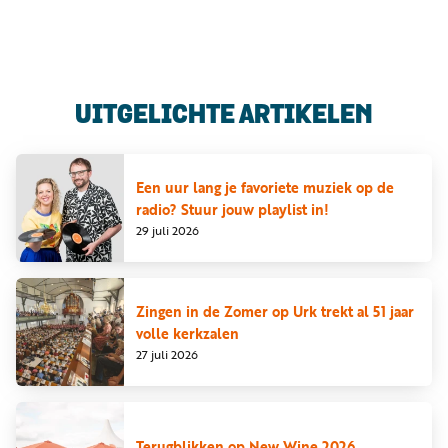
Luister
Word
nu
vriend
Programma's
UITGELICHTE ARTIKELEN
Podcasts
Muziek
Een uur lang je favoriete muziek op de
radio? Stuur jouw playlist in!
Artikelen
29 juli 2026
Kanalen
Steun
Zingen in de Zomer op Urk trekt al 51 jaar
onze
volle kerkzalen
missie
27 juli 2026
Info
Terugblikken op New Wine 2026