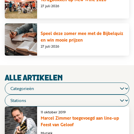
Word
27 juli 2026
nu
vriend
Businessclub
Speel deze zomer mee met de Bijbelquiz
en win mooie prijzen
Adverteren
27 juli 2026
Winkel
Privacy
ALLE ARTIKELEN
reglement
Algemene
voorwaarden
11 oktober 2019
Marcel Zimmer toegevoegd aan line-up
Feest van Geloof
Muziek