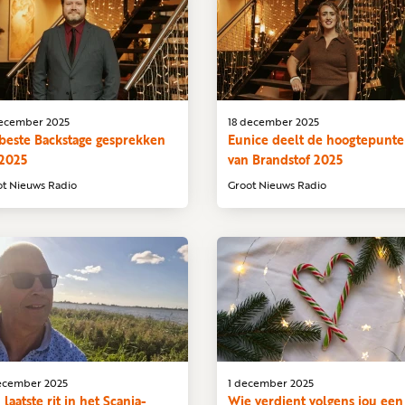
december 2025
18 december 2025
beste Backstage gesprekken
Eunice deelt de hoogtepunt
 2025
van Brandstof 2025
ot Nieuws Radio
Groot Nieuws Radio
december 2025
1 december 2025
 laatste rit in het Scania-
Wie verdient volgens jou een