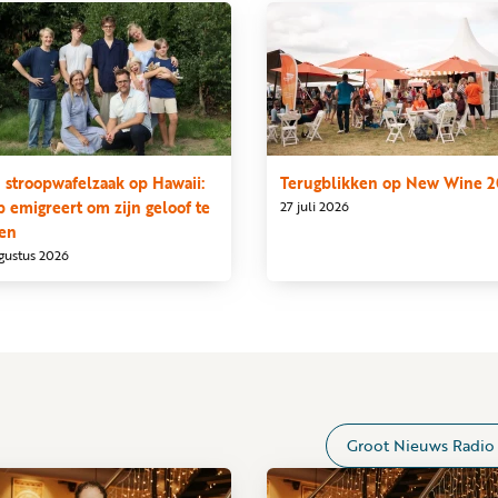
 stroopwafelzaak op Hawaii:
Terugblikken op New Wine 
p emigreert om zijn geloof te
27 juli 2026
en
gustus 2026