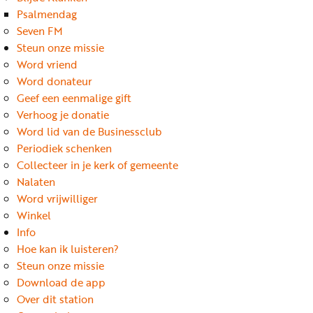
Word
Psalmendag
nu
Seven FM
vriend
Steun onze missie
Word vriend
Businessclub
Word donateur
Adverteren
Geef een eenmalige gift
Verhoog je donatie
Winkel
Word lid van de Businessclub
Periodiek schenken
Collecteer in je kerk of gemeente
Privacy
Nalaten
reglement
Word vrijwilliger
Algemene
Winkel
Info
voorwaarden
Hoe kan ik luisteren?
Steun onze missie
Download de app
Over dit station