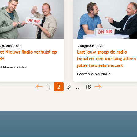
ugustus 2025
4 augustus 2025
ot Nieuws Radio verhuist op
Laat jouw groep de radio
B+
bepalen: een uur lang alleen
jullie favoriete muziek
ot Nieuws Radio
Groot Nieuws Radio
1
2
3
...
18