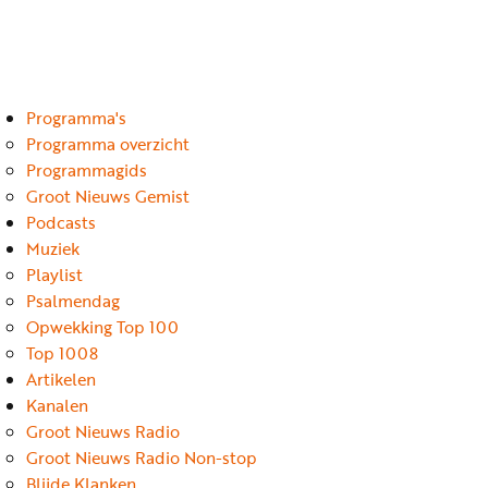
Luister
Word
nu
vriend
Programma's
Programma's
Podcasts
Programma overzicht
Programmagids
Muziek
Groot Nieuws Gemist
Podcasts
Artikelen
Muziek
Kanalen
Playlist
Psalmendag
Steun
Opwekking Top 100
onze
Top 1008
missie
Artikelen
Kanalen
Info
Groot Nieuws Radio
Groot Nieuws Radio Non-stop
Blijde Klanken