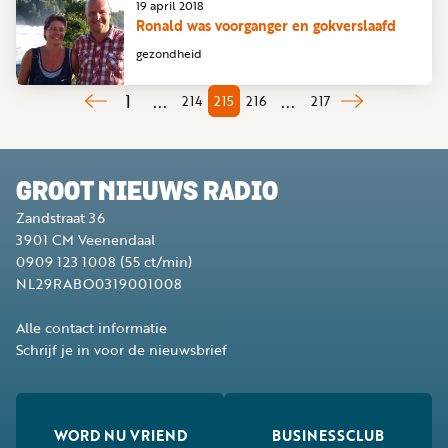
19 april 2018
Ronald was voorganger en gokverslaafd
gezondheid
1
...
...
214
215
216
217
GROOT NIEUWS RADIO
Zandstraat 36
3901 CM
Veenendaal
0909 123 1008
(55 ct/min)
NL29RABO0319001008
Alle contact informatie
Schrijf je in voor de nieuwsbrief
WORD NU VRIEND
BUSINESSCLUB