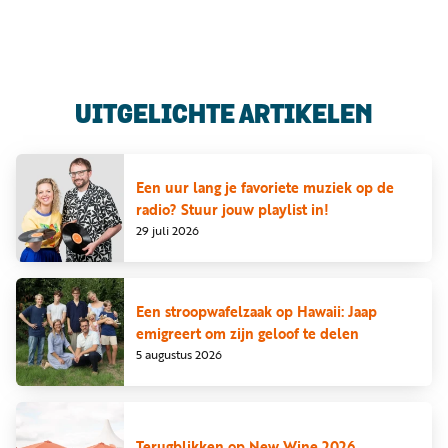
Luister
Word
nu
vriend
Programma's
UITGELICHTE ARTIKELEN
Podcasts
Muziek
Een uur lang je favoriete muziek op de
radio? Stuur jouw playlist in!
Artikelen
29 juli 2026
Kanalen
Steun
Een stroopwafelzaak op Hawaii: Jaap
onze
emigreert om zijn geloof te delen
missie
5 augustus 2026
Info
Terugblikken op New Wine 2026