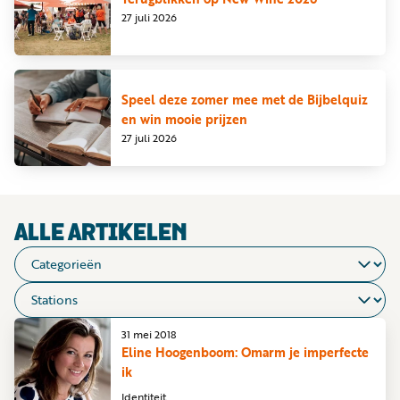
Word
27 juli 2026
nu
vriend
Businessclub
Speel deze zomer mee met de Bijbelquiz
en win mooie prijzen
Adverteren
27 juli 2026
Winkel
Privacy
ALLE ARTIKELEN
reglement
Algemene
voorwaarden
31 mei 2018
Eline Hoogenboom: Omarm je imperfecte
ik
Identiteit