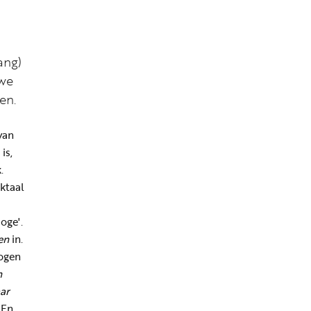
ang)
uwe
en.
van
is,
.
ktaal
oge'.
en
in.
Mogen
n
ar
 En