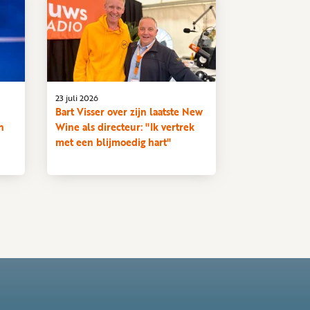
23 juli 2026
Bart Visser over zijn laatste New
n
Wine als directeur: "Ik vertrek
met een blijmoedig hart"