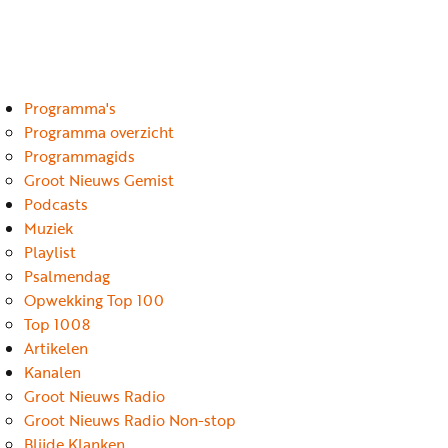
Luister
Word
nu
vriend
Programma's
Programma's
Podcasts
Programma overzicht
Programmagids
Muziek
Groot Nieuws Gemist
Podcasts
Artikelen
Muziek
Kanalen
Playlist
Psalmendag
Steun
Opwekking Top 100
onze
Top 1008
missie
Artikelen
Kanalen
Info
Groot Nieuws Radio
Groot Nieuws Radio Non-stop
Blijde Klanken