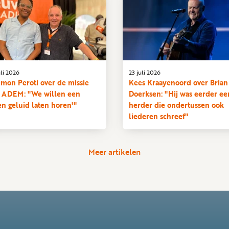
uli 2026
23 juli 2026
emon Peroti over de missie
Kees Kraayenoord over Brian
 ADEM: "We willen een
Doerksen: "Hij was eerder ee
en geluid laten horen'"
herder die ondertussen ook
liederen schreef"
Meer artikelen