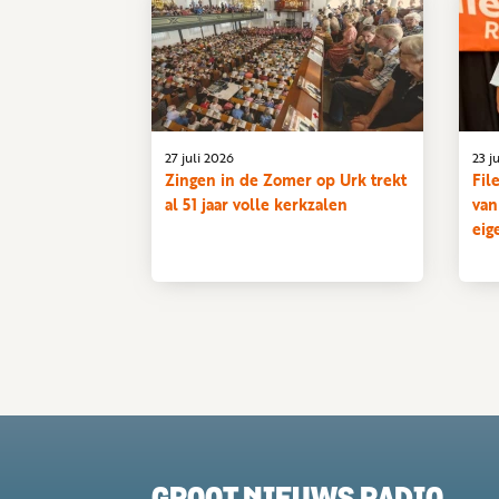
27 juli 2026
23 j
Zingen in de Zomer op Urk trekt
Fil
al 51 jaar volle kerkzalen
van
eig