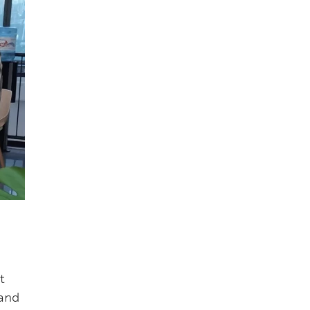
t
land