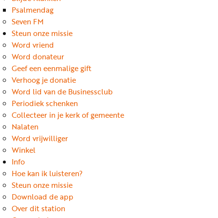
Word
Psalmendag
nu
Seven FM
vriend
Steun onze missie
Word vriend
Businessclub
Word donateur
Adverteren
Geef een eenmalige gift
Verhoog je donatie
Winkel
Word lid van de Businessclub
Periodiek schenken
Collecteer in je kerk of gemeente
Privacy
Nalaten
reglement
Word vrijwilliger
Algemene
Winkel
Info
voorwaarden
Hoe kan ik luisteren?
Steun onze missie
Download de app
Over dit station