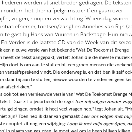
 liederen werden al snel breder gedragen. De teksten
 rondom het thema ‘pelgrimstocht’ en gaan over
ijfel, volgen, hoop en verwachting. Woensdag waren
intiatiefnemer, toetsen/zang) en Annelies van Rijn (z
n te gast bij Hans van Vuuren in Backstage. Hun nie
 En Verder is de laatste CD van de Week van dit seizo
k een nieuwe versie van het bekende 'Wat De Toekomst Brenge
n heeft de tekst aangepakt, vertelt Johan die de meeste muziek 
"Mijn doel is om aan te sluiten bij een groep mensen die zoekend 
n vanzelfsprekend vindt. Die onderweg is, en dat ben ik zelf ook
om daar bij aan te sluiten, nieuwe woorden te vinden en geen ker
an afschrikken."
dus ook tot een vernieuwde versie van 'Wat De Toekomst Brenge M
tekst. Daar zit bijvoorbeeld de regel
leer mij volgen zonder vrag
ertuigd zingen, omdat ik heel veel vragen heb," legt Johan uit. "
niet zijn? Toen heb ik daar van gemaakt
Leer ons volgen met mij
ste couplet zit nog een wijziging:
Loop ik met mijn ogen ópen, na
nd,
in plaats van gesloten. Je moet wel om je heen blijven kijken.