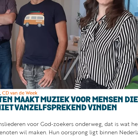
,
CD van de Week
TEN MAAKT MUZIEK VOOR MENSEN DIE
NIET VANZELFSPREKEND VINDEN
sliederen voor God-zoekers onderweg, dat is wat he
sgenoten wil maken. Hun oorsprong ligt binnen Neder