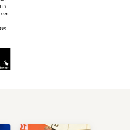
 in
s een
ten