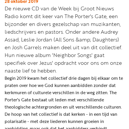
Word
28 oktober 2019
De nieuwe CD van de Week bij Groot Nieuws
nu
Radio komt dit keer van The Porter's Gate, een
vriend
bijzonder en divers gezelschap van muzikanten,
Businessclub
liedschrijvers en pastors. Onder andere Audrey
Adverteren
Assad, Leslie Jordan (All Sons &amp; Daughters)
en Josh Garrels maken deel uit van dit collectief.
Winkel
Hun nieuwe album 'Neighbor Songs' gaat
specifiek over Jezus' opdracht voor ons om onze
naaste lief te hebben.
Privacy
Begin 2019 kwam het collectief drie dagen bij elkaar om te
reglement
praten over hoe we God kunnen aanbidden zonder dat
Algemene
kerkmuren of culturele verschillen in de weg zitten. The
voorwaarden
Porter's Gate bestaat uit leden met verschillende
theologische achtergronden en uit verschillende culturen.
De hoop van het collectief is dat kerken - in een tijd van
polarisatie - met deze liederen kunnen groeien in
aanbidding, maar ook dat het aanbidders verbindt.