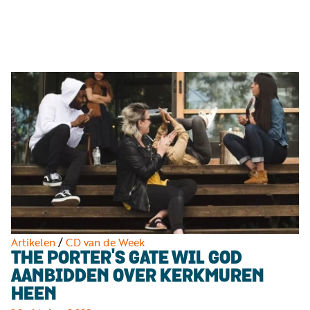
Luister
Word
nu
vriend
Programma's
Podcasts
Muziek
Artikelen
Kanalen
Steun
onze
missie
Artikelen
/
CD van de Week
THE PORTER'S GATE WIL GOD
Info
AANBIDDEN OVER KERKMUREN
HEEN