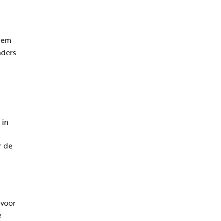
 Hem
aders
 in
s
r de
 voor
e