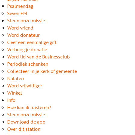
Word
Psalmendag
nu
Seven FM
vriend
Steun onze missie
Word vriend
Businessclub
Word donateur
Adverteren
Geef een eenmalige gift
Verhoog je donatie
Winkel
Word lid van de Businessclub
Periodiek schenken
Collecteer in je kerk of gemeente
Privacy
Nalaten
reglement
Word vrijwilliger
Algemene
Winkel
Info
voorwaarden
Hoe kan ik luisteren?
Steun onze missie
Download de app
Over dit station