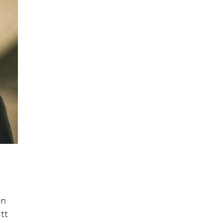
en
tt