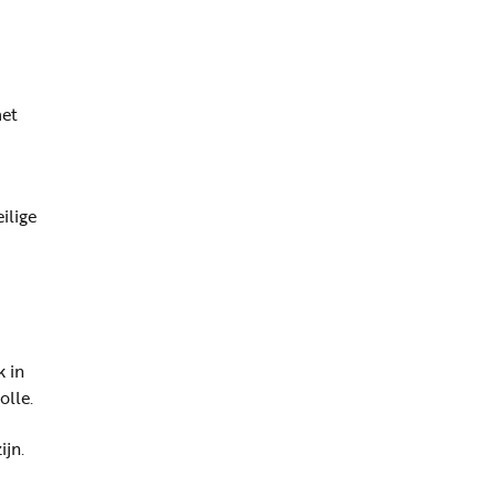
met
ilige
k in
olle.
ijn.