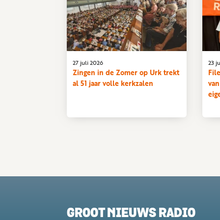
27 juli 2026
23 j
Zingen in de Zomer op Urk trekt
Fil
al 51 jaar volle kerkzalen
van
eig
GROOT NIEUWS RADIO