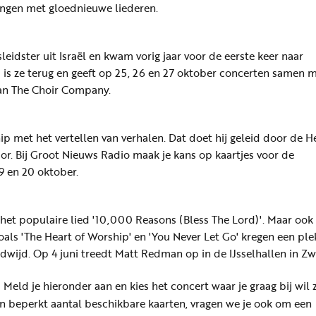
ngen met gloednieuwe liederen.
leidster uit Israël en kwam vorig jaar voor de eerste keer naar
 is ze terug en geeft op 25, 26 en 27 oktober concerten samen 
an The Choir Company.
 met het vertellen van verhalen. Dat doet hij geleid door de He
r. Bij Groot Nieuws Radio maak je kans op kaartjes voor de
9 en 20 oktober.
n het populaire lied '10,000 Reasons (Bless The Lord)'. Maar ook
oals 'The Heart of Worship' en 'You Never Let Go' kregen een ple
dwijd. Op 4 juni treedt Matt Redman op in de IJsselhallen in Zw
Meld je hieronder aan en kies het concert waar je graag bij wil z
n beperkt aantal beschikbare kaarten, vragen we je ook om een