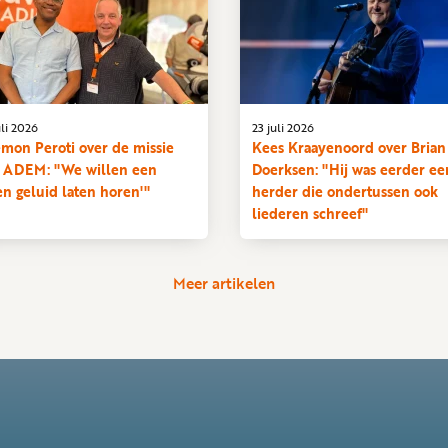
uli 2026
23 juli 2026
emon Peroti over de missie
Kees Kraayenoord over Brian
 ADEM: "We willen een
Doerksen: "Hij was eerder ee
en geluid laten horen'"
herder die ondertussen ook
liederen schreef"
Meer artikelen