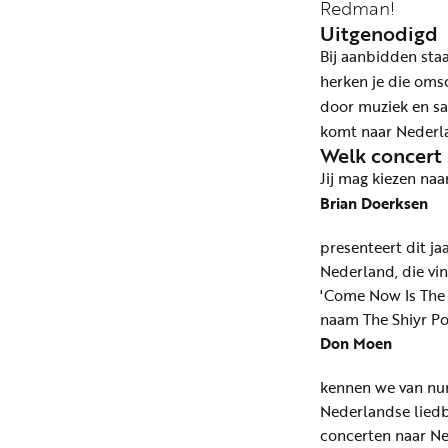
Redman!
Uitgenodigd
Bij aanbidden staa
herken je die oms
door muziek en sa
komt naar Nederla
Welk concert 
Jij mag kiezen naa
Brian Doerksen
presenteert dit ja
Nederland, die vi
'Come Now Is The 
naam The Shiyr Po
Don Moen
kennen we van num
Nederlandse liedb
concerten naar Ned