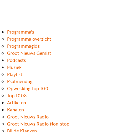
Luister
Word
nu
vriend
Programma's
Programma's
Podcasts
Programma overzicht
Programmagids
Muziek
Groot Nieuws Gemist
Podcasts
Artikelen
Muziek
Kanalen
Playlist
Psalmendag
Steun
Opwekking Top 100
onze
Top 1008
missie
Artikelen
Kanalen
Info
Groot Nieuws Radio
Groot Nieuws Radio Non-stop
Blijde Klanken