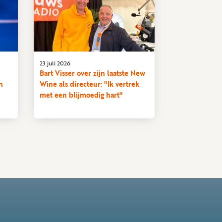
23 juli 2026
Bart Visser over zijn laatste New
n
Wine als directeur: "Ik vertrek
met een blijmoedig hart"