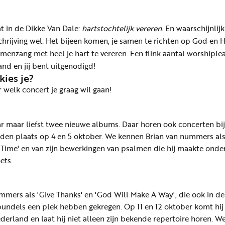
t in de Dikke Van Dale:
hartstochtelijk vereren
. En waarschijnlijk
chrijving wel. Het bijeen komen, je samen te richten op God en
menzang met heel je hart te vereren. Een flink aantal worshiple
nd en jij bent uitgenodigd!
kies je?
r welk concert je graag wil gaan!
ar maar liefst twee nieuwe albums. Daar horen ook concerten bij
nden plaats op 4 en 5 oktober. We kennen Brian van nummers al
Time' en van zijn bewerkingen van psalmen die hij maakte onde
ets.
mers als 'Give Thanks' en 'God Will Make A Way', die ook in de
undels een plek hebben gekregen. Op 11 en 12 oktober komt hij
erland en laat hij niet alleen zijn bekende repertoire horen. W