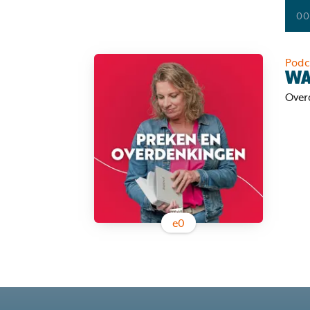
00
Podc
WA
Overd
e
0