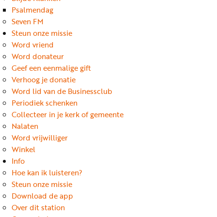
Word
Psalmendag
nu
Seven FM
vriend
Steun onze missie
Word vriend
Businessclub
Word donateur
Adverteren
Geef een eenmalige gift
Verhoog je donatie
Winkel
Word lid van de Businessclub
Periodiek schenken
Collecteer in je kerk of gemeente
Privacy
Nalaten
reglement
Word vrijwilliger
Algemene
Winkel
Info
voorwaarden
Hoe kan ik luisteren?
Steun onze missie
Download de app
Over dit station