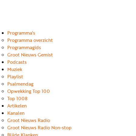
Luister
Word
nu
vriend
Programma's
Programma's
Podcasts
Programma overzicht
Programmagids
Muziek
Groot Nieuws Gemist
Podcasts
Artikelen
Muziek
Kanalen
Playlist
Psalmendag
Steun
Opwekking Top 100
onze
Top 1008
missie
Artikelen
Kanalen
Info
Groot Nieuws Radio
Groot Nieuws Radio Non-stop
Blijde Klanken