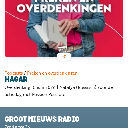
Word
nu
vriend
Businessclub
Adverteren
Winkel
e
0
Privacy
Podcasts
/
Preken en overdenkingen
reglement
HAGAR
Overdenking 10 juni 2026 | Natalya (Russisch) voor de
Algemene
actiedag met Mission Possible
voorwaarden
GROOT NIEUWS RADIO
Zandstraat 36