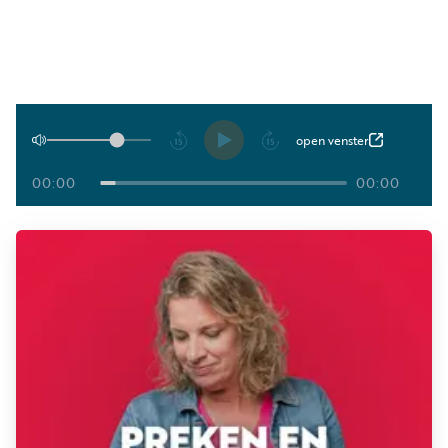
Luister
Word
nu
vriend
Programma's
Podcasts
Afspelen
open venster
Muziek
00:00
00:00
Artikelen
Kanalen
Steun
onze
missie
Info