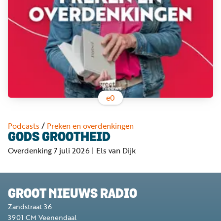
Word
nu
vriend
Businessclub
Adverteren
Winkel
e
0
Privacy
Podcasts
/
Preken en overdenkingen
reglement
GODS GROOTHEID
Overdenking 7 juli 2026 | Els van Dijk
Algemene
voorwaarden
GROOT NIEUWS RADIO
Zandstraat 36
3901 CM
Veenendaal