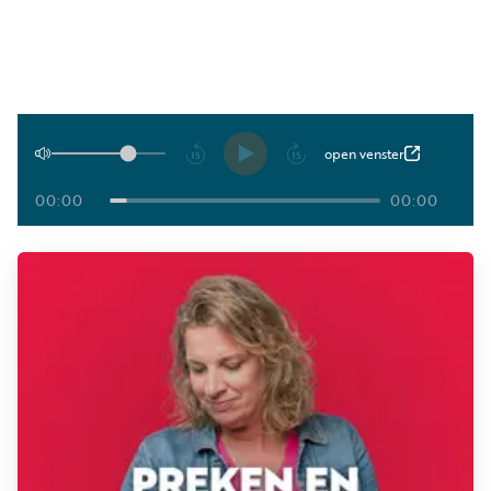
Luister
Word
nu
vriend
Programma's
Podcasts
Afspelen
open venster
Muziek
00:00
00:00
Artikelen
Kanalen
Steun
onze
missie
Info