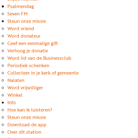
Word
Psalmendag
nu
Seven FM
vriend
Steun onze missie
Word vriend
Businessclub
Word donateur
Adverteren
Geef een eenmalige gift
Verhoog je donatie
Winkel
Word lid van de Businessclub
Periodiek schenken
Collecteer in je kerk of gemeente
Privacy
Nalaten
reglement
Word vrijwilliger
Algemene
Winkel
Info
voorwaarden
Hoe kan ik luisteren?
Steun onze missie
Download de app
Over dit station