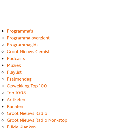
Luister
Word
nu
vriend
Programma's
Programma's
Podcasts
Programma overzicht
Programmagids
Muziek
Groot Nieuws Gemist
Podcasts
Artikelen
Muziek
Kanalen
Playlist
Psalmendag
Steun
Opwekking Top 100
onze
Top 1008
missie
Artikelen
Kanalen
Info
Groot Nieuws Radio
Groot Nieuws Radio Non-stop
Blijde Klanken