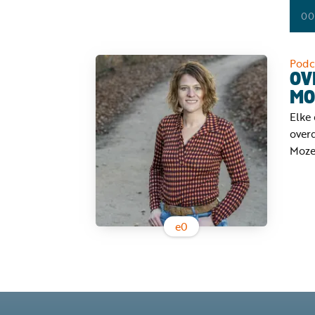
00
Podc
OV
MO
Elke 
over
Moze
e
0