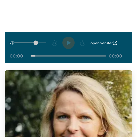
Luister
Word
nu
vriend
Programma's
Podcasts
Afspelen
open venster
Muziek
00:00
00:00
Artikelen
Kanalen
Steun
onze
missie
Info