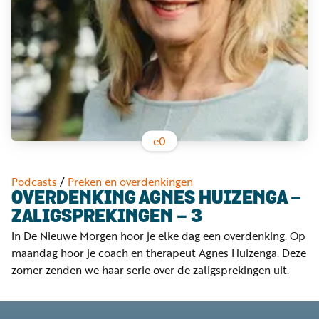
Word
nu
vriend
Businessclub
Adverteren
Winkel
e
0
Privacy
Podcasts
/
Preken en overdenkingen
reglement
OVERDENKING AGNES HUIZENGA -
ZALIGSPREKINGEN - 3
Algemene
In De Nieuwe Morgen hoor je elke dag een overdenking. Op
voorwaarden
maandag hoor je coach en therapeut Agnes Huizenga. Deze
zomer zenden we haar serie over de zaligsprekingen uit.