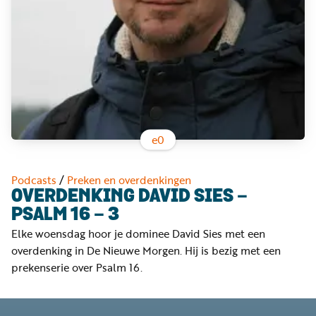
Word
nu
vriend
Businessclub
Adverteren
Winkel
e
0
Privacy
Podcasts
/
Preken en overdenkingen
reglement
OVERDENKING DAVID SIES -
PSALM 16 - 3
Algemene
Elke woensdag hoor je dominee David Sies met een
voorwaarden
overdenking in De Nieuwe Morgen. Hij is bezig met een
prekenserie over Psalm 16.