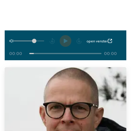
Luister
Word
nu
vriend
Programma's
Podcasts
Afspelen
open venster
Muziek
00:00
00:00
Artikelen
Kanalen
Steun
onze
missie
Info