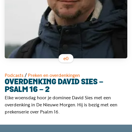
Word
nu
vriend
Businessclub
Adverteren
Winkel
e
0
Privacy
Podcasts
/
Preken en overdenkingen
reglement
OVERDENKING DAVID SIES -
PSALM 16 - 2
Algemene
Elke woensdag hoor je dominee David Sies met een
voorwaarden
overdenking in De Nieuwe Morgen. Hij is bezig met een
prekenserie over Psalm 16.