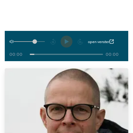
Luister
Word
nu
vriend
Programma's
Podcasts
Afspelen
open venster
Muziek
00:00
00:00
Artikelen
Kanalen
Steun
onze
missie
Info