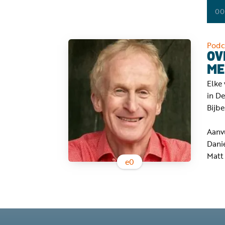
00
Podc
OV
ME
Elke 
in De
Bijbe
Aanvu
Danie
Matt
e
0