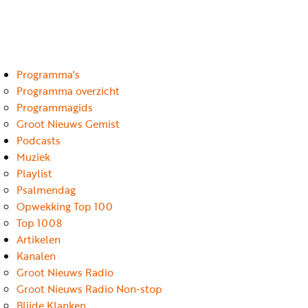
Luister
Word
nu
vriend
Programma's
Programma's
Podcasts
Programma overzicht
Programmagids
Muziek
Groot Nieuws Gemist
Podcasts
Artikelen
Muziek
Kanalen
Playlist
Psalmendag
Steun
Opwekking Top 100
onze
Top 1008
missie
Artikelen
Kanalen
Info
Groot Nieuws Radio
Groot Nieuws Radio Non-stop
Blijde Klanken