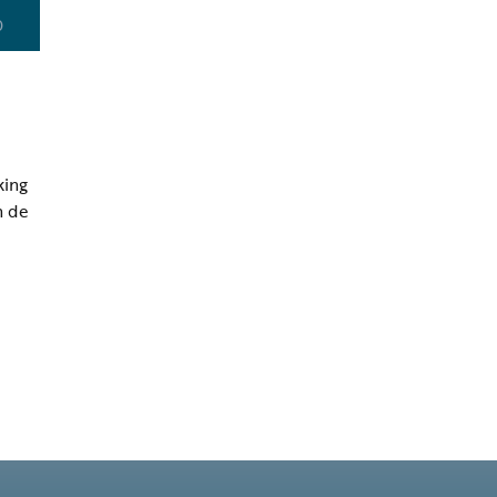
0
king
n de