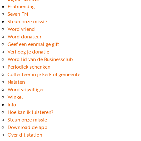
Word
Psalmendag
nu
Seven FM
vriend
Steun onze missie
Word vriend
Businessclub
Word donateur
Adverteren
Geef een eenmalige gift
Verhoog je donatie
Winkel
Word lid van de Businessclub
Periodiek schenken
Collecteer in je kerk of gemeente
Privacy
Nalaten
reglement
Word vrijwilliger
Algemene
Winkel
Info
voorwaarden
Hoe kan ik luisteren?
Steun onze missie
Download de app
Over dit station